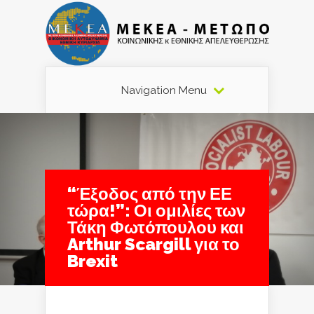
Navigation Menu
“Έξοδος από την ΕΕ
τώρα!”: Οι ομιλίες των
Τάκη Φωτόπουλου και
Arthur Scargill για το
Brexit