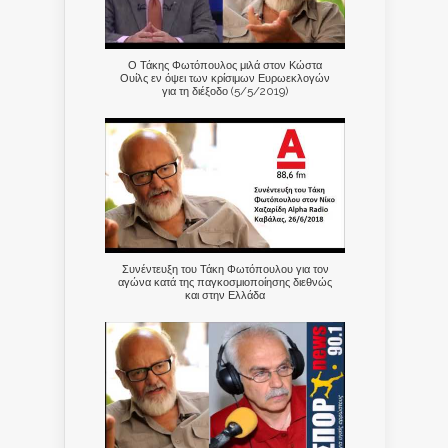
Ο Τάκης Φωτόπουλος μιλά στον Κώστα
Ουίλς εν όψει των κρίσιμων Ευρωεκλογών
για τη διέξοδο (5/5/2019)
Συνέντευξη του Τάκη Φωτόπουλου για τον
αγώνα κατά της παγκοσμιοποίησης διεθνώς
και στην Ελλάδα