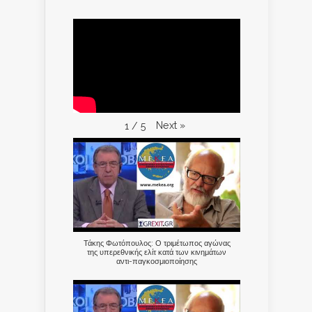
Next
»
1
/
5
Τάκης Φωτόπουλος: Ο τριμέτωπος αγώνας
της υπερεθνικής ελίτ κατά των κινημάτων
αντι-παγκοσμιοποίησης