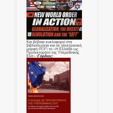
Και βέβαια κυκλοφορεί στα
βιβλιοπωλεία και σε ηλεκτρονική
μορφή (PDF) το «Η Ελλάδα ως
Προτεκτοράτο της Υπερεθνικής
Ελίτ» (
Γόρδιος
)