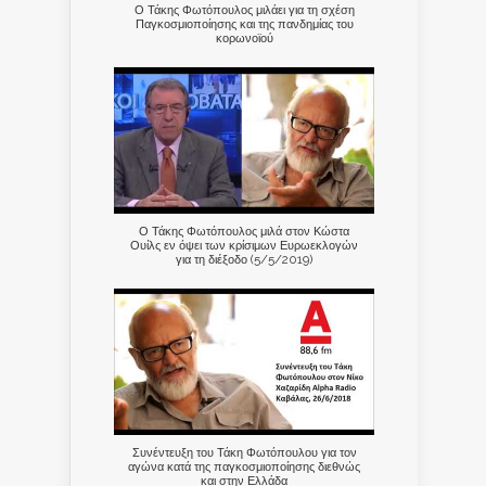
Ο Τάκης Φωτόπουλος μιλάει για τη σχέση
Παγκοσμιοποίησης και της πανδημίας του
κορωνοϊού
Ο Τάκης Φωτόπουλος μιλά στον Κώστα
Ουίλς εν όψει των κρίσιμων Ευρωεκλογών
για τη διέξοδο (5/5/2019)
Συνέντευξη του Τάκη Φωτόπουλου για τον
αγώνα κατά της παγκοσμιοποίησης διεθνώς
και στην Ελλάδα