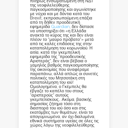
πλήρως ενσωματωμένη στη ΝΔΤ
της νεοφιλελεύθερης
παγκοσμιοποίησης και αγωνίστηκε
με νύχια και με δόντια κατά του
Brexit, εκπροσωπούμενη επάξια
από τη δήθεν προοδευτική
εφημερίδα
Guardian
, δεν δίστασε
να υποστηρίξει ότι «η Ελλάδα
ανακτά το κύρος της και δεν είναι
πλέον το “μαύρο πρόβατο”» μετά
από τις καλές επιδόσεις της στην
καταπολέμηση του κορωνοϊού. Η
αιτία, κατά την γκεμπελική
εφημερίδα της “προοδευτικής
Αριστεράς”, δεν είναι βέβαια ο
χαμηλός βαθμός παγκοσμιοποίησης
της οικονομίας που αναφέραμε
παραπάνω, αλλά απλώς οι συνετές
πολιτικές του Μητσοτάκη στη
καταπολέμηση του ιού!
Ομολογημένα, ο Γκέμπελς θα
έβγαζε το καπέλο του στους
“αριστερούς” αυτούς
γκεμπελίσκους… Ακόμα, βασικής
σημασίας ζήτημα τόσο στη
διασπορά του ιού όσο και στις
εκατόμβες των θυμάτων, είναι τα
απογυμνωμένα, αν όχι διαλυμένα,
εθνικά συστήματα υγείας σε όλες τις
χώρες λόγω της νεοφιλελεύθερης