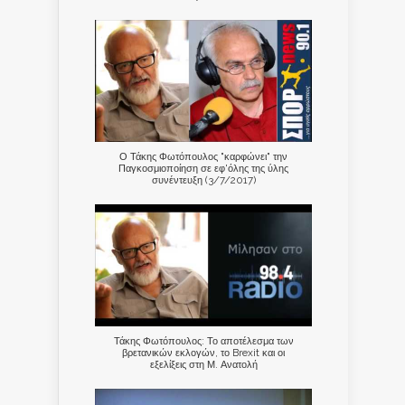
Ο Τάκης Φωτόπουλος "καρφώνει" την
Παγκοσμιοποίηση σε εφ'όλης της ύλης
συνέντευξη (3/7/2017)
Τάκης Φωτόπουλος: Το αποτέλεσμα των
βρετανικών εκλογών, το Brexit και οι
εξελίξεις στη Μ. Ανατολή