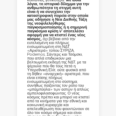
κοινωνίας γενικότερα.
Με άλλα
λόγια, το ιστορικό δίλημμα για την
ανθρωπότητα τη στιγμή αυτή
είναι ή να συνεχίσει την
καταστροφική πορεία στην οποία
μας οδήγησε η Νέα Διεθνής Τάξη
της νεοφιλελεύθερης
παγκοσμιοποίησης ή η σημερινή
παγκόσμια κρίση ν’ αποτελέσει
αφορμή για να κτιστεί ένας νέος
κόσμος,
όχι βέβαια από την
ευτελισμένη και πλήρως
ενσωματωμένη στη ΝΔΤ
«Αριστερά» τύπου ΣΥΡΙΖΑ,
Podemos, Σάντερς και Τσόμσκι,
που απλά επιδιώκουν μια
βελτιωμένη εκδοχή της ΝΔΤ, με τα
ψίχουλα που θα τους πετά η
Υπερεθνική Ελίτ, ούτε φυσικά από
τη δήθεν «αναρχική» αριστερά, που
είναι επίσης πλήρως
ενσωματωμένη στο σύστημα,
συνήθως παίζοντας τον ρόλο του
«μπαμπούλα» των αστών ή απλώς
αμπελοφιλοσοφώντας. Ο νέος
κόσμος πρέπει και μπορεί να κτιστεί
από τα κινήματα για την εθνική και
κοινωνική κυριαρχία και
απελευθέρωση που φουντώνουν σε
όλο τον κόσμο σήμερα και είναι