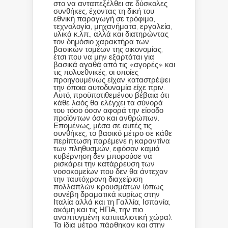
στο να ανταπεξέλθει σε δύσκολες
συνθήκες, έχοντας τη δική του
εθνική παραγωγή σε τρόφιμα,
τεχνολογία, μηχανήματα, εργαλεία,
υλικά κ.λπ., αλλά και διατηρώντας
τον δημόσιο χαρακτήρα των
βασικών τομέων της οικονομίας,
έτσι που να μην εξαρτάται για
βασικά αγαθά από τις «αγορές» και
τις πολυεθνικές, οι οποίες
προηγουμένως είχαν καταστρέψει
την όποια αυτοδυναμία είχε πριν.
Αυτό, προϋποτιθεμένου βέβαια ότι
κάθε λαός θα ελέγχει τα σύνορά
του τόσο όσον αφορά την είσοδο
προϊόντων όσο και ανθρώπων.
Επομένως, μέσα σε αυτές τις
συνθήκες, το βασικό μέτρο σε κάθε
περίπτωση παρέμενε η καραντίνα
των πληθυσμών, εφόσον καμιά
κυβέρνηση δεν μπορούσε να
ρισκάρει την κατάρρευση των
νοσοκομείων που δεν θα άντεχαν
την ταυτόχρονη διαχείριση
πολλαπλών κρουσμάτων (όπως
συνέβη δραματικά κυρίως στην
Ιταλία αλλά και τη Γαλλία, Ισπανία,
ακόμη και τις ΗΠΑ, την πιο
αναπτυγμένη καπιταλιστική χώρα).
Τα ίδια μέτρα πάρθηκαν και στην