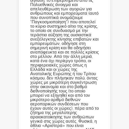
δηλαδή, το επιβεβλημένο από τις
Πολυεθνικές άνοιγμα και
απελευθέρωση των αγορών για
ανθρώπους και εμπορεύματα (αυτό
που συνοπτικά ονομάζουμε
“Παγκοσμιοποίηση”) που αποτελεί
το κύριο συστημικό αίτιο της κρίσης,
το οποίο σε συνδυασμό με την
τεράστια αύξηση της ουσιαστικά
ανεξέλεγκτης κίνησης επιβατών και
εμπορευμάτων, οδήγησε στη
σημερινή κρίση και θα οδηγήσει
αναπόφευκτα και σε πολλές κρίσεις
στο μέλλον. Από την άλλη μεριά,
κατά ένα όχι περίεργο τρόπο, οι
περιφερειακές χώρες όπως η
Ελλάδα και οι χώρες της
Ανατολικής Ευρώπης ή του Τρίτου
κόσμου, δεν πλήγηκαν πολύ, όντας
χώρες με μικρότερη συγκέντρωση
στην οικονομία και στο βαθμό
διεθνοποίησής τους (το οποίο
μπορεί να εξηγηθεί και από τον
μικρότερο αριθμό διεθνών
αεροπορικών συνδέσεων που
έχουν αυτές οι χώρες), πέρα από το
ζήτημα της μεγαλύτερης
αραιοκατοίκησης των ανθρώπων
γενικά στις χώρες αυτές. Φυσικά, η
άθλια «Αριστερά» που είναι