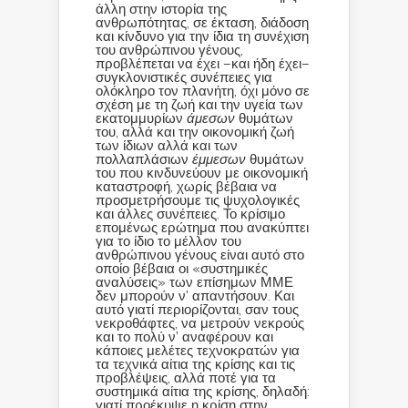
άλλη στην ιστορία της
ανθρωπότητας, σε έκταση, διάδοση
και κίνδυνο για την ίδια τη συνέχιση
του ανθρώπινου γένους,
προβλέπεται να έχει –και ήδη έχει–
συγκλονιστικές συνέπειες για
ολόκληρο τον πλανήτη, όχι μόνο σε
σχέση με τη ζωή και την υγεία των
εκατομμυρίων
άμεσων
θυμάτων
του, αλλά και την οικονομική ζωή
των ίδιων αλλά και των
πολλαπλάσιων
έμμεσων
θυμάτων
του που κινδυνεύουν με οικονομική
καταστροφή, χωρίς βέβαια να
προσμετρήσουμε τις ψυχολογικές
και άλλες συνέπειες. Το κρίσιμο
επομένως ερώτημα που ανακύπτει
για το ίδιο το μέλλον του
ανθρώπινου γένους είναι αυτό στο
οποίο βέβαια οι «συστημικές
αναλύσεις» των επίσημων ΜΜΕ
δεν μπορούν ν’ απαντήσουν. Και
αυτό γιατί περιορίζονται, σαν τους
νεκροθάφτες, να μετρούν νεκρούς
και το πολύ ν’ αναφέρουν και
κάποιες μελέτες τεχνοκρατών για
τα τεχνικά αίτια της κρίσης και τις
προβλέψεις, αλλά ποτέ για τα
συστημικά αίτια της κρίσης, δηλαδή:
γιατί προέκυψε η κρίση στην