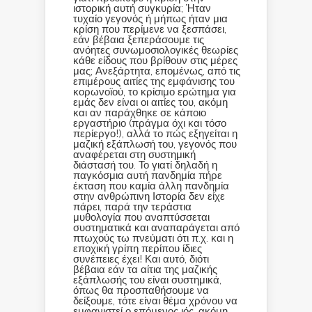
ιστορική αυτή συγκυρία; Ήταν
τυχαίο γεγονός ή μήπως ήταν μια
κρίση που περίμενε να ξεσπάσει,
εάν βέβαια ξεπεράσουμε τις
ανόητες συνωμοσιολογικές θεωρίες
κάθε είδους που βρίθουν στις μέρες
μας; Ανεξάρτητα, επομένως, από τις
επιμέρους αιτίες της εμφάνισης του
κορωνοϊού, το κρίσιμο ερώτημα για
εμάς δεν είναι οι αιτίες του, ακόμη
και αν παράχθηκε σε κάποιο
εργαστήριο (πράγμα όχι και τόσο
περίεργο!), αλλά το πώς εξηγείται η
μαζική εξάπλωσή του, γεγονός που
αναφέρεται στη συστημική
διάστασή του. Το γιατί δηλαδή η
παγκόσμια αυτή πανδημία πήρε
έκταση που καμία άλλη πανδημία
στην ανθρώπινη Ιστορία δεν είχε
πάρει, παρά την τεράστια
μυθολογία που αναπτύσσεται
συστηματικά και αναπαράγεται από
πτωχούς τω πνεύματι ότι π.χ. και η
εποχική γρίπη περίπου ίδιες
συνέπειες έχει! Και αυτό, διότι
βέβαια εάν τα αίτια της μαζικής
εξάπλωσής του είναι συστημικά,
όπως θα προσπαθήσουμε να
δείξουμε, τότε είναι θέμα χρόνου να
εμφανιστεί ο επόμενος ιός, ακόμη