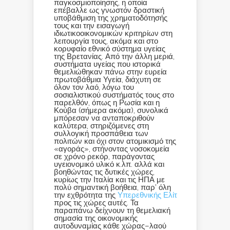
παγκοσμιοποίησης, η οποία
επέβαλλε ως γνωστόν δραστική
υποβάθμιση της χρηματοδότησής
τους και την εισαγωγή
ιδιωτικοοικονομικών κριτηρίων στη
λειτουργία τους, ακόμα και στο
κορυφαίο εθνικό σύστημα υγείας
της Βρετανίας. Από την άλλη μεριά,
συστήματα υγείας που ιστορικά
θεμελιώθηκαν πάνω στην ευρεία
πρωτοβάθμια Υγεία, διάχυτη σε
όλον τον λαό, λόγω του
σοσιαλιστικού συστήματός τους στο
παρελθόν, όπως η Ρωσία και η
Κούβα (σήμερα ακόμα), συνολικά
μπόρεσαν να ανταποκριθούν
καλύτερα, στηριζόμενες στη
συλλογική προσπάθεια των
πολιτών και όχι στον ατομικισμό της
«αγοράς», στήνοντας νοσοκομεία
σε χρόνο ρεκόρ, παράγοντας
υγειονομικό υλικό κ.λπ. αλλά και
βοηθώντας τις δυτικές χώρες,
κυρίως την Ιταλία και τις ΗΠΑ με
πολύ σημαντική βοήθεια, παρ’ όλη
την εχθρότητα της
Υπερεθνικής Ελίτ
προς τις χώρες αυτές. Τα
παραπάνω δείχνουν τη θεμελιακή
σημασία της οικονομικής
αυτοδυναμίας κάθε χώρας–λαού