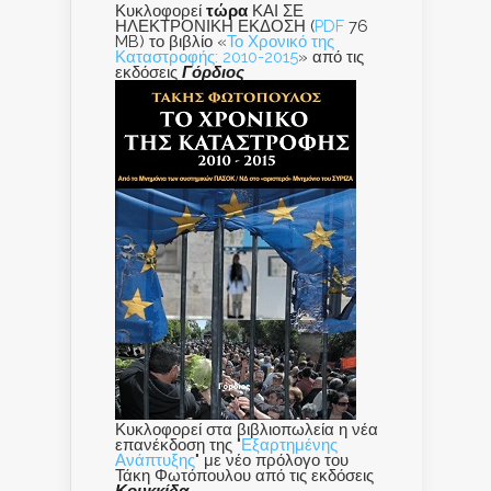
Κυκλοφορεί
τώρα
ΚΑΙ ΣΕ
ΗΛΕΚΤΡΟΝΙΚΗ ΕΚΔΟΣΗ (
PDF
76
MB) το βιβλίο «
Το Χρονικό της
Καταστροφής: 2010-2015
» από τις
εκδόσεις
Γόρδιος
Κυκλοφορεί στα βιβλιοπωλεία η νέα
επανέκδοση της "
Εξαρτημένης
Ανάπτυξης
" με νέο πρόλογο του
Τάκη Φωτόπουλου από τις εκδόσεις
Κουκκίδα
.