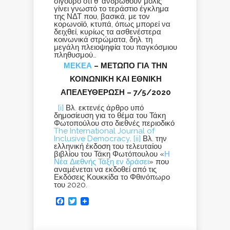
σίγουρο ότι θ’ ανδρωθούν μόλις
γίνει γνωστό το τεράστιο έγκλημα
της ΝΔΤ που, βασικά, με τον
κορωνοϊό, κτυπά, όπως μπορεί να
δειχθεί, κυρίως τα ασθενέστερα
κοινωνικά στρώματα, δηλ. τη
μεγάλη πλειοψηφία του παγκόσμιου
πληθυσμού…
ΜΕΚΕΑ
– ΜΕΤΩΠΟ ΓΙΑ ΤΗΝ
ΚΟΙΝΩΝΙΚΗ ΚΑΙ ΕΘΝΙΚΗ
ΑΠΕΛΕΥΘΕΡΩΣΗ – 7/5/2020
[i]
Βλ. εκτενές άρθρο υπό
δημοσίευση για το θέμα του Τάκη
Φωτοπούλου στο διεθνές περιοδικό
The International Journal of
Inclusive Democracy
.
[ii]
Βλ. την
ελληνική έκδοση του τελευταίου
βιβλίου του Τάκη Φωτόπουλου «
Η
Νέα Διεθνής Τάξη εν δράσει
» που
αναμένεται να εκδοθεί από τις
Εκδόσεις Κουκκίδα το Φθινόπωρο
του 2020.
Facebook
Twitter