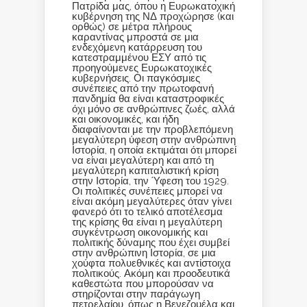
Πατρίδα μας, όπου η Ευρωκατοχική
κυβέρνηση της ΝΔ προχώρησε (και
ορθώς) σε μέτρα πλήρους
καραντίνας μπροστά σε μια
ενδεχόμενη κατάρρευση του
κατεστραμμένου ΕΣΥ από τις
προηγούμενες Ευρωκατοχικές
κυβερνήσεις. Οι παγκόσμιες
συνέπειες από την πρωτοφανή
πανδημία θα είναι καταστροφικές
όχι μόνο σε ανθρώπινες ζωές, αλλά
και οικονομικές, και ήδη
διαφαίνονται με την προβλεπόμενη
μεγαλύτερη ύφεση στην ανθρώπινη
Ιστορία, η οποία εκτιμάται ότι μπορεί
να είναι μεγαλύτερη και από τη
μεγαλύτερη καπιταλιστική κρίση
στην Ιστορία, την Ύφεση του 1929.
Οι πολιτικές συνέπειες μπορεί να
είναι ακόμη μεγαλύτερες όταν γίνει
φανερό ότι το τελικό αποτέλεσμα
της κρίσης θα είναι η μεγαλύτερη
συγκέντρωση οικονομικής και
πολιτικής δύναμης που έχει συμβεί
στην ανθρώπινη Ιστορία, σε μια
χούφτα πολυεθνικές και αντίστοιχα
πολιτικούς. Ακόμη και προοδευτικά
καθεστώτα που μπορούσαν να
στηρίζονται στην παράγωγη
πετρελαίου, όπως η Βενεζουέλα και