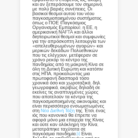
και αν ξεπεράσουμε τον σημερινό,
με πολύ βαριές συνέπειες. Οι
βασικοί θεσμοί αυτού του νέου
παγκοσμιοποιημένου συστήματος,
όπως ο ΠΟΕ (Παγκόσμιος
Οργανισμός Εμπορίου), η ΕΕ, η
αμερικανική ΝAFTA και άλλοι
διηπειρωτικοί θεσμοί και συμφωνίες
για την απρόσκοπτη λειτουργία των
«απελευθερωμένων αγορών» και
μερικών δεκάδων Πολυεθνικών
που τις ελέγχουν, μετέφεραν σε
χρόνο ρεκόρ το κέντρο της
πανδημίας από τη μακρινή Κίνα σε
όλη τη Δυτική Ευρώπη και κατόπιν
στις ΗΠΑ, προκαλώντας μια
πρωτοφανή διασπορά τόσο
χρονικά όσο και χωροταξικά, δηλ.
γεωγραφικά, ακριβώς δηλαδή σε
εκείνες τις αναπτυγμένες χώρες
που αποτελούν τα κέντρα της
παγκοσμιοποιημένης οικονομίας και
είναι περισσότερο ενσωματωμένες
στη
Νέα Διεθνή Τάξη
της. Έτσι, ένας
ιός που κανονικά θα έπρεπε να
αφορά μόνο μια επαρχία της Κίνας
και ούτε καν ολόκληρη την Κίνα,
μετατράπηκε ταχύτατα σε
παγκόσμια πανδημία.
[i]
Είναι,