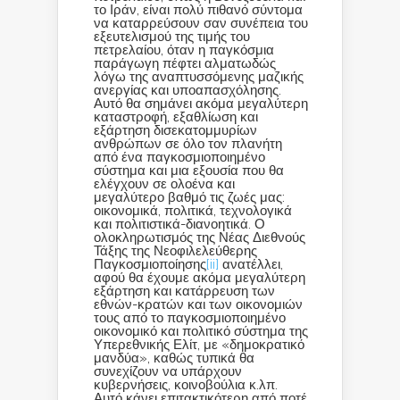
το Ιράν, είναι πολύ πιθανό σύντομα
να καταρρεύσουν σαν συνέπεια του
εξευτελισμού της τιμής του
πετρελαίου, όταν η παγκόσμια
παράγωγη πέφτει αλματωδώς
λόγω της αναπτυσσόμενης μαζικής
ανεργίας και υποαπασχόλησης.
Αυτό θα σημάνει ακόμα μεγαλύτερη
καταστροφή, εξαθλίωση και
εξάρτηση δισεκατομμυρίων
ανθρώπων σε όλο τον πλανήτη
από ένα παγκοσμιοποιημένο
σύστημα και μια εξουσία που θα
ελέγχουν σε ολοένα και
μεγαλύτερο βαθμό τις ζωές μας:
οικονομικά, πολιτικά, τεχνολογικά
και πολιτιστικά-διανοητικά. Ο
ολοκληρωτισμός της Νέας Διεθνούς
Τάξης της Νεοφιλελεύθερης
Παγκοσμιοποίησης
[ii]
ανατέλλει,
αφού θα έχουμε ακόμα μεγαλύτερη
εξάρτηση και κατάρρευση των
εθνών-κρατών και των οικονομιών
τους από το παγκοσμιοποιημένο
οικονομικό και πολιτικό σύστημα της
Υπερεθνικής Ελίτ, με «δημοκρατικό
μανδύα», καθώς τυπικά θα
συνεχίζουν να υπάρχουν
κυβερνήσεις, κοινοβούλια κ.λπ.
Αυτό κάνει επιτακτικότερη από ποτέ