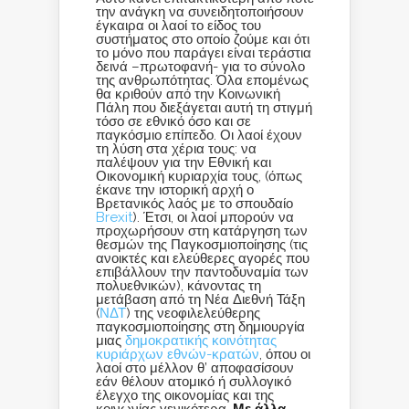
την ανάγκη να συνειδητοποιήσουν
έγκαιρα οι λαοί το είδος του
συστήματος στο οποίο ζούμε και ότι
το μόνο που παράγει είναι τεράστια
δεινά –πρωτοφανή- για το σύνολο
της ανθρωπότητας. Όλα επομένως
θα κριθούν από την Κοινωνική
Πάλη που διεξάγεται αυτή τη στιγμή
τόσο σε εθνικό όσο και σε
παγκόσμιο επίπεδο. Οι λαοί έχουν
τη λύση στα χέρια τους: να
παλέψουν για την Εθνική και
Οικονομική κυριαρχία τους, (όπως
έκανε την ιστορική αρχή ο
Βρετανικός λαός με το σπουδαίο
Brexit
). Έτσι, οι λαοί μπορούν να
προχωρήσουν στη κατάργηση των
θεσμών της Παγκοσμιοποίησης (τις
ανοικτές και ελεύθερες αγορές που
επιβάλλουν την παντοδυναμία των
πολυεθνικών), κάνοντας τη
μετάβαση από τη Νέα Διεθνή Τάξη
(
ΝΔΤ
) της νεοφιλελεύθερης
παγκοσμιοποίησης στη δημιουργία
μιας
δημοκρατικής κοινότητας
κυριάρχων εθνών-κρατών
, όπου οι
λαοί στο μέλλον θ’ αποφασίσουν
εάν θέλουν ατομικό ή συλλογικό
έλεγχο της οικονομίας και της