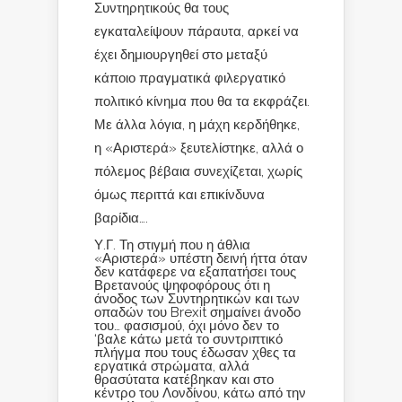
Συντηρητικούς θα τους
εγκαταλείψουν πάραυτα, αρκεί να
έχει δημιουργηθεί στο μεταξύ
κάποιο πραγματικά φιλεργατικό
πολιτικό κίνημα που θα τα εκφράζει.
Με άλλα λόγια, η μάχη κερδήθηκε,
η «Αριστερά» ξευτελίστηκε, αλλά ο
πόλεμος βέβαια συνεχίζεται, χωρίς
όμως περιττά και επικίνδυνα
βαρίδια….
Υ.Γ. Τη στιγμή που η άθλια
«Αριστερά» υπέστη δεινή ήττα όταν
δεν κατάφερε να εξαπατήσει τους
Βρετανούς ψηφοφόρους ότι η
άνοδος των Συντηρητικών και των
οπαδών του Brexit σημαίνει άνοδο
του… φασισμού, όχι μόνο δεν το
‘βαλε κάτω μετά το συντριπτικό
πλήγμα που τους έδωσαν χθες τα
εργατικά στρώματα, αλλά
θρασύτατα κατέβηκαν και στο
κέντρο του Λονδίνου, κάτω από την