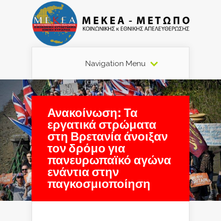
Navigation Menu
Ανακοίνωση: Τα
εργατικά στρώματα
στη Βρετανία άνοιξαν
τον δρόμο για
πανευρωπαϊκό αγώνα
ενάντια στην
παγκοσμιοποίηση