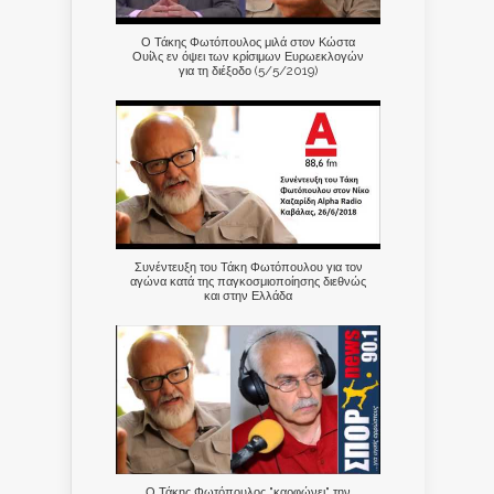
Ο Τάκης Φωτόπουλος μιλά στον Κώστα
Ουίλς εν όψει των κρίσιμων Ευρωεκλογών
για τη διέξοδο (5/5/2019)
Συνέντευξη του Τάκη Φωτόπουλου για τον
αγώνα κατά της παγκοσμιοποίησης διεθνώς
και στην Ελλάδα
Ο Τάκης Φωτόπουλος "καρφώνει" την