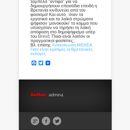
ταμπέλα “αντιφα” για να
δημιουργήσουν επεισόδια επειδή η
Βρετανία κινδυνεύει από τον
φασισμό! Και αυτό, όταν τα
εργατικά και τα λαϊκά στρώματα
ψήφισαν ‘μονοκούκι’ το κόμμα που
υποσχόταν να τηρήσει τη λαϊκή
απόφαση στο δημοψήφισμα υπέρ
του Brexit. Ποιοι είναι λοιπόν οι
πραγματικοί φασίστες;;;
Βλ. επίσης
Aνακοίνωση ΜΕΚΕΑ:
Γιατί είναι κρίσιμες οι Βρετανικές
εκλογές
Facebook
Twitter
Author:
admin4