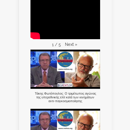
Next
»
1
/
5
Τάκης Φωτόπουλος: Ο τριμέτωπος αγώνας
της υπερεθνικής ελίτ κατά των κινημάτων
αντι-παγκοσμιοποίησης