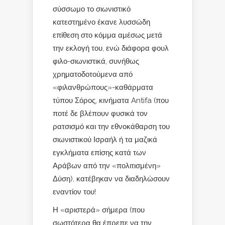
σύσσωμο το σιωνιστικό
κατεστημένο έκανε λυσσώδη
επίθεση στο κόμμα αμέσως μετά
την εκλογή του, ενώ διάφορα φουλ
φιλο-σιωνιστικά, συνήθως
χρηματοδοτούμενα από
«φιλανθρώπους»-καθάρματα
τύπου Σόρος, κινήματα Antifa (που
ποτέ δε βλέπουν φυσικά τον
ρατσισμό και την εθνοκάθαρση του
σιωνιστικού Ισραήλ ή τα μαζικά
εγκλήματα επίσης κατά των
Αράβων από την «πολιτισμένη»
Δύση), κατέβηκαν να διαδηλώσουν
εναντίον του!
Η «αριστερά» σήμερα (που
σωστότερα θα έπρεπε να την