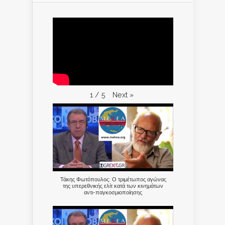
Next
»
1
/
5
Τάκης Φωτόπουλος: Ο τριμέτωπος αγώνας
της υπερεθνικής ελίτ κατά των κινημάτων
αντι-παγκοσμιοποίησης