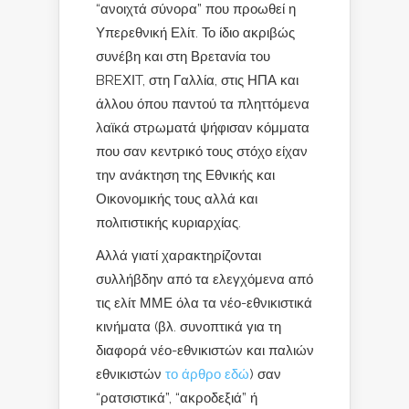
“ανοιχτά σύνορα” που προωθεί η
Υπερεθνική Ελίτ. Το ίδιο ακριβώς
συνέβη και στη Βρετανία του
BREΧΙT, στη Γαλλία, στις ΗΠΑ και
άλλου όπου παντού τα πληττόμενα
λαϊκά στρωματά ψήφισαν κόμματα
που σαν κεντρικό τους στόχο είχαν
την ανάκτηση της Εθνικής και
Οικονομικής τους αλλά και
πολιτιστικής κυριαρχίας.
Αλλά γιατί χαρακτηρίζονται
συλλήβδην από τα ελεγχόμενα από
τις ελίτ ΜΜΕ όλα τα νέο-εθνικιστικά
κινήματα (βλ. συνοπτικά για τη
διαφορά νέο-εθνικιστών και παλιών
εθνικιστών
το άρθρο εδώ
) σαν
“ρατσιστικά”, “ακροδεξιά” ή