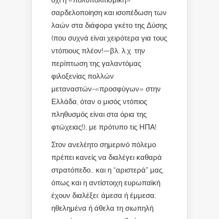
σαρδελοποίηση και ισοπέδωση των
λαών στα διάφορα γκέτο της Δύσης
(που συχνά είναι χειρότερα για τους
ντόπιους πλέον!—βλ. λ.χ. την
περίπτωση της γαλαντόμας
φιλοξενίας πολλών
μεταναστών-«προσφύγων» στην
Ελλάδα, όταν ο μισός ντόπιος
πληθυσμός είναι στα όρια της
φτώχειας!), με πρότυπο τις ΗΠΑ!
Στον ανελέητο σημερινό πόλεμο
πρέπει κανείς να διαλέγει καθαρά
στρατόπεδο… και η “αριστερά” μας,
όπως και η αντίστοιχη ευρωπαϊκή
έχουν διαλέξει: άμεσα ή έμμεσα,
ηθελημένα ή άθελα τη σιωπηλή