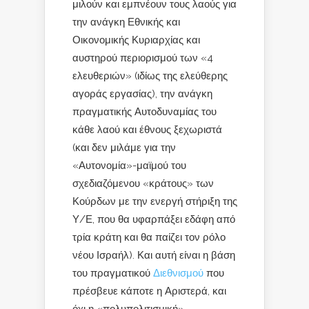
μιλούν και εμπνέουν τους λαούς για
την ανάγκη Εθνικής και
Οικονομικής Κυριαρχίας και
αυστηρού περιορισμού των «4
ελευθεριών» (ιδίως της ελεύθερης
αγοράς εργασίας), την ανάγκη
πραγματικής Αυτοδυναμίας του
κάθε λαού και έθνους ξεχωριστά
(και δεν μιλάμε για την
«Αυτονομία»-μαϊμού του
σχεδιαζόμενου «κράτους» των
Κούρδων με την ενεργή στήριξη της
Υ/Ε, που θα υφαρπάξει εδάφη από
τρία κράτη και θα παίζει τον ρόλο
νέου Ισραήλ). Και αυτή είναι η βάση
του πραγματικού
Διεθνισμού
που
πρέσβευε κάποτε η Αριστερά, και
όχι η «πολυπολιτισμική»