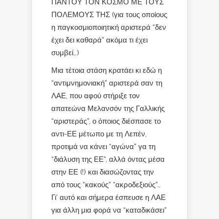
ΠΑΝΤΟΥ ΤΟΝ ΚΟΣΜΟ ΜΕ ΤΟΥΣ
ΠΟΛΕΜΟΥΣ ΤΗΣ (για τους οποίους
η παγκοσμιοποιητική αριστερά “δεν
έχει δει καθαρά” ακόμα τι έχει
συμβεί…)
Μια τέτοια στάση κρατάει κι εδώ η
“αντιμνημονιακή” αριστερά σαν τη
ΛΑΕ, που αφού στήριξε τον
απατεώνα Μελανσόν της Γαλλικής
“αριστεράς”, ο όποιος διέσπασε το
αντι-ΕΕ μέτωπο με τη Λεπέν,
προτιμά να κάνει “αγώνα” γα τη
“διάλυση της ΕΕ”, αλλά όντας μέσα
στην ΕΕ (!) και διασώζοντας την
από τους “κακούς” “ακροδεξιούς”…
Γι’ αυτό και σήμερα έσπευσε η ΛΑΕ
για άλλη μια φορά να “καταδικάσει”