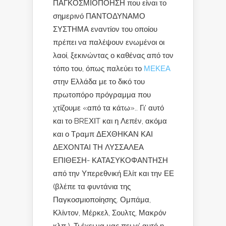
ΠΑΓΚΟΣΜΙΟΠΟΗΣΗ που είναι το
σημερινό ΠΑΝΤΟΔΥΝΑΜΟ
ΣΥΣΤΗΜΑ εναντίον του οποίου
πρέπει να παλέψουν ενωμένοι οι
λαοί, ξεκινώντας ο καθένας από τον
τόπο του, όπως παλεύει το
ΜΕΚΕΑ
στην Ελλάδα με το δικό του
πρωτοπόρο πρόγραμμα που
χτίζουμε «από τα κάτω».. Γι’ αυτό
και το BREΧΙT και η Λεπέν, ακόμα
και ο Τραμπ ΔΕΧΘΗΚΑΝ ΚΑΙ
ΔΕΧΟΝΤΑΙ ΤΗ ΛΥΣΣΑΛΕΑ
ΕΠΙΘΕΣΗ- ΚΑΤΑΣΥΚΟΦΑΝΤΗΣΗ
από την Υπερεθνική Ελίτ και την ΕΕ
(βλέπε τα φυντάνια της
Παγκοσμιοποίησης. Ομπάμα,
Κλίντον, Μέρκελ, Σουλτς, Μακρόν
κλπ.). Τι έχει να μας πει γι’ αυτό η