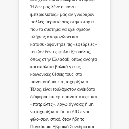
Ή δεν μας λένε οι «αντι-
ιμπεριαλιστές» μας αν γνωρίζουν
πολλές περιπτώσεις στην ιστορία
που το σύστημα να έχει σχεδόν
πλήρως απομονώσει και
κατασυκοφαντήσει τις «εφεδρείες»
του (αν δεν τις φυλακίζει κιόλας,
όπως στην Ελλάδα!), όπως ανόητα
και απόλυτα βολικά για τις
κοινωνικές θέσεις τους, στα
πανεπιστήμια κ.α., ισχυρίζονται.
Τέλος, είναι τουλάχιστον ανέκδοτο
διάφοροι «υπερ-επαναστάτες» και
«πατριώτες», λόγω άγνοιας ή μη,
να ισχυρίζονται ότι το AfD είναι
φιλο-σιωνιστικό, όταν ήδη το
Παγκόσμιο Εβραϊκό Συνέδριο και