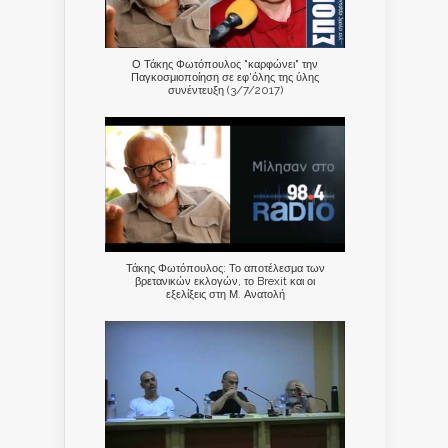
Ο Τάκης Φωτόπουλος "καρφώνει" την
Παγκοσμιοποίηση σε εφ'όλης της ύλης
συνέντευξη (3/7/2017)
Τάκης Φωτόπουλος: Το αποτέλεσμα των
βρετανικών εκλογών, το Brexit και οι
εξελίξεις στη Μ. Ανατολή