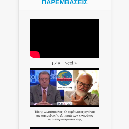
ΠΑΡΕΜΒΑΣΕΙΣ
Next
»
1
/
5
Τάκης Φωτόπουλος: Ο τριμέτωπος αγώνας
της υπερεθνικής ελίτ κατά των κινημάτων
αντι-παγκοσμιοποίησης