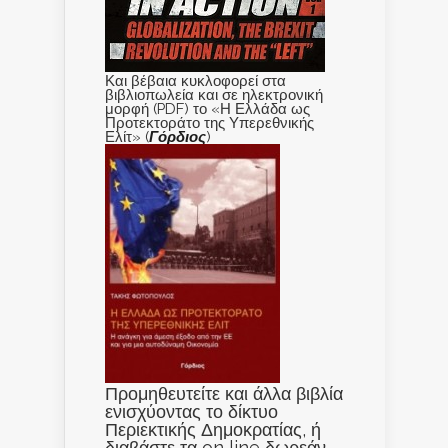
Και βέβαια κυκλοφορεί στα
βιβλιοπωλεία και σε ηλεκτρονική
μορφή (PDF) το «Η Ελλάδα ως
Προτεκτοράτο της Υπερεθνικής
Ελίτ» (
Γόρδιος
)
Προμηθευτείτε και άλλα βιβλία
ενισχύοντας το δίκτυο
Περιεκτικής Δημοκρατίας, ή
διαβάστε τα on line δωρεάν