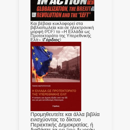
Και βέβαια κυκλοφορεί στα
βιβλιοπωλεία και σε ηλεκτρονική
μορφή (PDF) το «Η Ελλάδα ως
Προτεκτοράτο της Υπερεθνικής
Ελίτ» (
Γόρδιος
)
Προμηθευτείτε και άλλα βιβλία
ενισχύοντας το δίκτυο
Περιεκτικής Δημοκρατίας, ή
διαβάστε τα on line δωρεάν