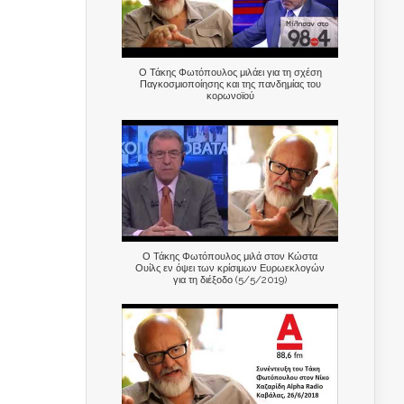
Ο Τάκης Φωτόπουλος μιλάει για τη σχέση
Παγκοσμιοποίησης και της πανδημίας του
κορωνοϊού
Ο Τάκης Φωτόπουλος μιλά στον Κώστα
Ουίλς εν όψει των κρίσιμων Ευρωεκλογών
για τη διέξοδο (5/5/2019)