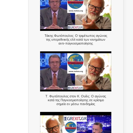
Τάκης Φωτόπουλος: Ο τριμέτωπος αγώνας
της υπερεθνικής ελίτ κατά των κινημάτων
αντι-παγκοσμιοποίησης
Τ. Φωτόπουλος στον Κ. Ουίλς: Ο αγώνας
κατά της Παγκοσμιοποίησης σε κρίσιμο
σημείο εν μέσω πανδημίας