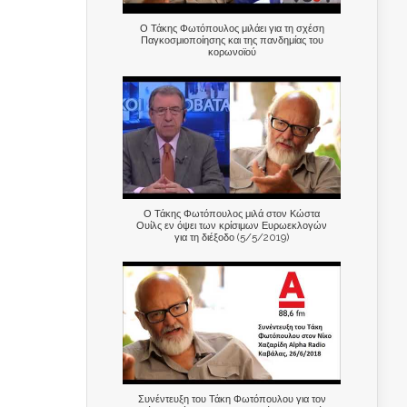
Ο Τάκης Φωτόπουλος μιλάει για τη σχέση
Παγκοσμιοποίησης και της πανδημίας του
κορωνοϊού
Ο Τάκης Φωτόπουλος μιλά στον Κώστα
Ουίλς εν όψει των κρίσιμων Ευρωεκλογών
για τη διέξοδο (5/5/2019)
Συνέντευξη του Τάκη Φωτόπουλου για τον