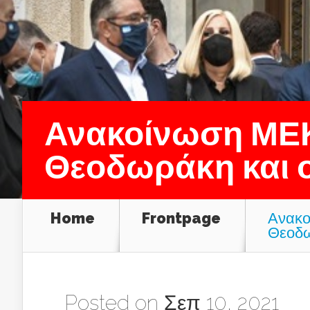
Ανακοίνωση ΜΕΚ
Θεοδωράκη και ο
Home
Frontpage
Ανακο
Θεοδω
Posted on Σεπ 10, 2021