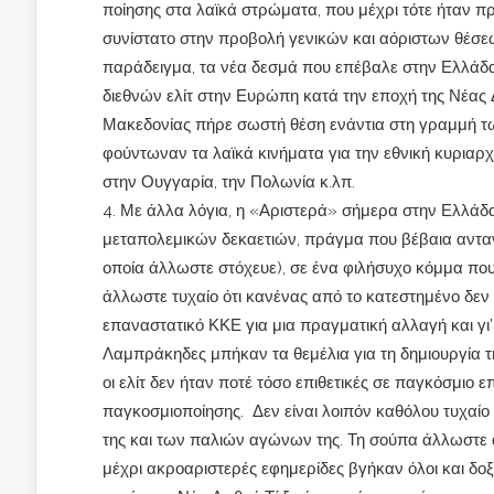
ποίησης στα λαϊκά στρώματα, που μέχρι τότε ήταν πρ
συνίστατο στην προβολή γενικών και αόριστων θέσεω
παράδειγμα, τα νέα δεσμά που επέβαλε στην Ελλάδα
διεθνών ελίτ στην Ευρώπη κατά την εποχή της Νέας Δ
Μακεδονίας πήρε σωστή θέση ενάντια στη γραμμή των
φούντωναν τα λαϊκά κινήματα για την εθνική κυριαρχ
στην Ουγγαρία, την Πολωνία κ.λπ.
Με άλλα λόγια, η «Αριστερά» σήμερα στην Ελλάδα
μεταπολεμικών δεκαετιών, πράγμα που βέβαια αντανα
οποία άλλωστε στόχευε), σε ένα φιλήσυχο κόμμα που
άλλωστε τυχαίο ότι κανένας από το κατεστημένο δεν 
επαναστατικό ΚΚΕ για μια πραγματική αλλαγή και γι’
Λαμπράκηδες μπήκαν τα θεμέλια για τη δημιουργία 
οι ελίτ δεν ήταν ποτέ τόσο επιθετικές σε παγκόσμιο 
παγκοσμιοποίησης. Δεν είναι λοιπόν καθόλου τυχαίο
της και των παλιών αγώνων της. Τη σούπα άλλωστε α
μέχρι ακροαριστερές εφημερίδες βγήκαν όλοι και δο