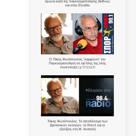
αγώνα κατά της παγκοσμιοποίησης διεθνώς
και στην Ελλάδα
Ο Τάκης Φωτόπουλος "καρφώνει" την
Παγκοσμιοποίηση σε εφ'όλης της ύλης
συνέντευξη (3/7/2017)
Τάκης Φωτόπουλος: Το αποτέλεσμα των
βρετανικών εκλογών, το Brexit και οι
εξελίξεις στη Μ. Ανατολή