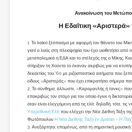
Ανακοίνωση του Μετώπου
Η Εδαΐτικη «Αριστερά» 
Το λαϊκό ξέσπασμα με αφορμή τον θάνατο του Μίκη 
γιατί ο λαός στη πλειοψηφία του έχει υιοθετήσει απ
μεταπολεμικά η ΕΔΑ και το στέλεχός της ο Μίκης. Και 
στήριξαν τη Χούντα το έκαναν ακριβώς για να κτυπήσ
δεκαετίας του ’60 με ριζοσπαστικά αιτήματα που ξε
είδους «Αριστεράς» που έχει επικρατήσει σήμερα παγ
Το σύνθημα, άλλωστε, «Καραμανλής ή τανκς» που 
επακριβώς τον στόχο για τον οποίο έγινε η δικτατορία
όταν είναι ελεγχόμενη από τις ελίτ: δηλαδή, τότε, τις
Υπερεθνική Ελίτ
που ελέγχει την Νέα Διεθνή Τάξη τη
Φωτόπουλου
Η Νέα Διεθνής Τάξη εν Δράσει – Η Παγκ
Ανεξάρτητα, επομένως, από τη σημαντική μουσική