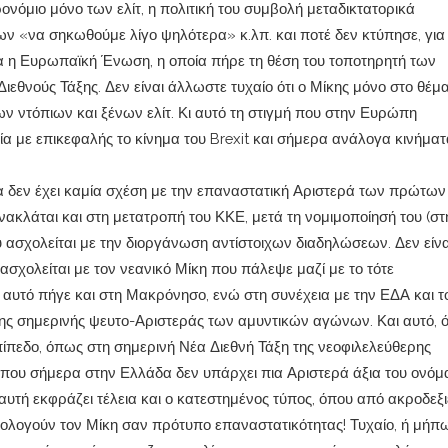
ονόμιο μόνο των ελίτ, η πολιτική του συμβολή μεταδικτατορικά
ν «να σηκωθούμε λίγο ψηλότερα» κ.λπ. και ποτέ δεν κτύπησε, για
 η Ευρωπαϊκή Ένωση, η οποία πήρε τη θέση του τοποτηρητή των
ιεθνούς Τάξης. Δεν είναι άλλωστε τυχαίο ότι ο Μίκης μόνο στο θέμα
 ντόπιων και ξένων ελίτ. Κι αυτό τη στιγμή που στην Ευρώπη
ία με επικεφαλής το κίνημα του Brexit και σήμερα ανάλογα κινήματ
 δεν έχει καμία σχέση με την επαναστατική Αριστερά των πρώτων
κλάται και στη μετατροπή του ΚΚΕ, μετά τη νομιμοποίησή του (στ
 ασχολείται με την διοργάνωση αντίστοιχων διαδηλώσεων. Δεν είνα
ασχολείται με τον νεανικό Μίκη που πάλεψε μαζί με το τότε
 αυτό πήγε και στη Μακρόνησο, ενώ στη συνέχεια με την ΕΔΑ και τ
της σημερινής ψευτο-Αριστεράς των αμυντικών αγώνων. Και αυτό, 
επίπεδο, όπως στη σημερινή Νέα Διεθνή Τάξη της νεοφιλελεύθερης
 που σήμερα στην Ελλάδα δεν υπάρχει πια Αριστερά άξια του ονόμ
υτή εκφράζει τέλεια και ο κατεστημένος τύπος, όπου από ακροδεξι
ξολογούν τον Μίκη σαν πρότυπο επαναστατικότητας! Τυχαίο, ή μήπ