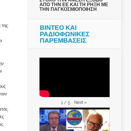
ΑΠΟ ΤΗΝ ΕΕ ΚΑΙ ΤΗ ΡΗΞΗ ΜΕ
ΤΗΝ ΠΑΓΚΟΣΜΙΟΠΟΙΗΣΗ
 της
ΒΙΝΤΕΟ ΚΑΙ
ΡΑΔΙΟΦΩΝΙΚΕΣ
ΠΑΡΕΜΒΑΣΕΙΣ
α
ην
ι
ους
όταν
Next
»
1
/
5
ατός
ές
ως