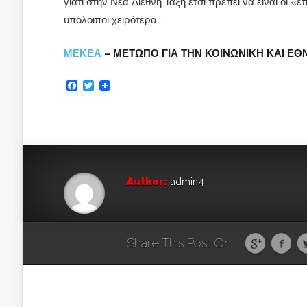
γιατί στην Νέα Διεθνή Τάξη έτσι πρέπει να είναι οι «
υπόλοιποι χειρότερα;;;
ΜΕΚΕΑ
– ΜΕΤΩΠΟ ΓΙΑ ΤΗΝ ΚΟΙΝΩΝΙΚΗ ΚΑΙ ΕΘ
Facebook
Twitter
Author:
admin4
Share This Post On