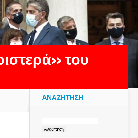
ριστερά» του
ΑΝΑΖΉΤΗΣΗ
Αναζήτηση
για: