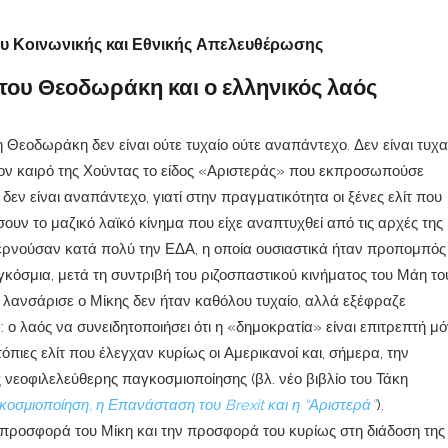
 Κοινωνικής και Εθνικής Απελευθέρωσης
του Θεοδωράκη και ο ελληνικός λαός
Θεοδωράκη δεν είναι ούτε τυχαίο ούτε αναπάντεχο. Δεν είναι τυχα
ό τον καιρό της Χούντας το είδος «Αριστεράς» που εκπροσωπούσε
δεν είναι αναπάντεχο, γιατί στην πραγματικότητα οι ξένες ελίτ που
ουν το μαζικό λαϊκό κίνημα που είχε αναπτυχθεί από τις αρχές της
περνούσαν κατά πολύ την ΕΔΑ, η οποία ουσιαστικά ήταν προπομπός
κόσμια, μετά τη συντριβή του ριζοσπαστικού κινήματος του Μάη του
λανσάρισε ο Μίκης δεν ήταν καθόλου τυχαίο, αλλά εξέφραζε
: ο λαός να συνειδητοποιήσει ότι η «δημοκρατία» είναι επιτρεπτή μ
 ντόπιες ελίτ που έλεγχαν κυρίως οι Αμερικανοί και, σήμερα, την
ς νεοφιλελεύθερης παγκοσμιοποίησης (βλ. νέο βιβλίο του Τάκη
οσμιοποίηση, η Επανάσταση του Brexit και η “Αριστερά”
).
 προσφορά του Μίκη και την προσφορά του κυρίως στη διάδοση της