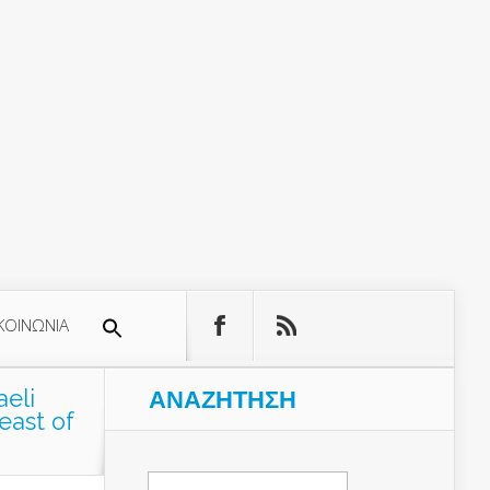
ΚΟΙΝΩΝΙΑ
aeli
ΑΝΑΖΉΤΗΣΗ
east of
Αναζήτηση
για: