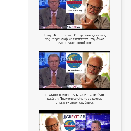
Τάκης Φωτόπουλος: Ο τριμέτωπος αγώνας
της υπερεθνικής ελίτ κατά των κινημάτων
αντι-παγκοσμιοποίησης
Τ. Φωτόπουλος στον Κ. Ουίλς: Ο αγώνας
κατά της Παγκοσμιοποίησης σε κρίσιμο
σημείο εν μέσω πανδημίας