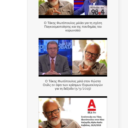
Ο Τάκης Φωτόπουλος μιλάει για τη σχέση
Παγκοσμιοποίησης και της πανδημίας του
κορωνοϊού
Ο Τάκης Φωτόπουλος μιλά στον Κώστα
Ουίλς εν όψει των κρίσιμων Ευρωεκλογών
για τη διέξοδο (5/5/2019)