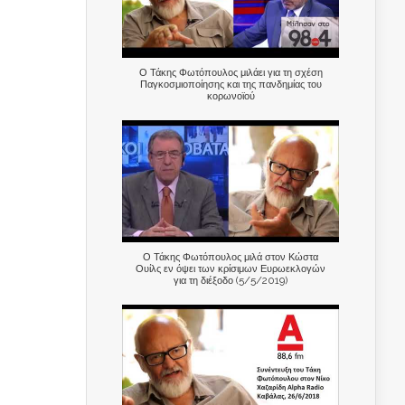
Ο Τάκης Φωτόπουλος μιλάει για τη σχέση
Παγκοσμιοποίησης και της πανδημίας του
κορωνοϊού
Ο Τάκης Φωτόπουλος μιλά στον Κώστα
Ουίλς εν όψει των κρίσιμων Ευρωεκλογών
για τη διέξοδο (5/5/2019)