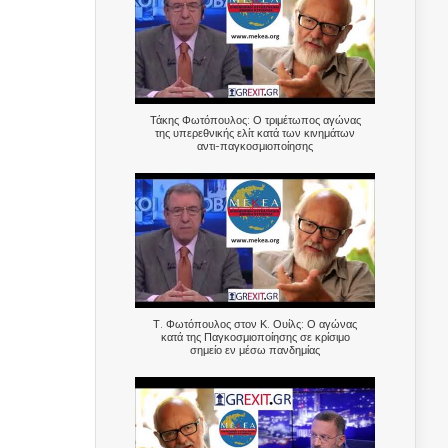
Τάκης Φωτόπουλος: Ο τριμέτωπος αγώνας
της υπερεθνικής ελίτ κατά των κινημάτων
αντι-παγκοσμιοποίησης
Τ. Φωτόπουλος στον Κ. Ουίλς: Ο αγώνας
κατά της Παγκοσμιοποίησης σε κρίσιμο
σημείο εν μέσω πανδημίας