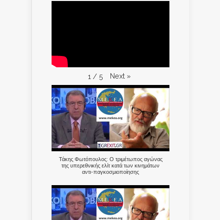
Next
»
1
/
5
Τάκης Φωτόπουλος: Ο τριμέτωπος αγώνας
της υπερεθνικής ελίτ κατά των κινημάτων
αντι-παγκοσμιοποίησης