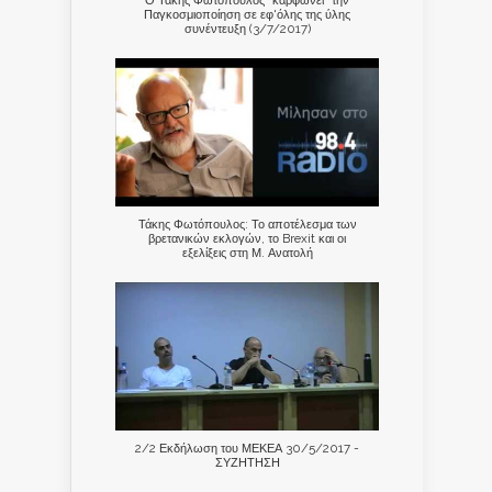
Ο Τάκης Φωτόπουλος "καρφώνει" την
Παγκοσμιοποίηση σε εφ'όλης της ύλης
συνέντευξη (3/7/2017)
Τάκης Φωτόπουλος: Το αποτέλεσμα των
βρετανικών εκλογών, το Brexit και οι
εξελίξεις στη Μ. Ανατολή
2/2 Εκδήλωση του ΜΕΚΕΑ 30/5/2017 -
ΣΥΖΗΤΗΣΗ