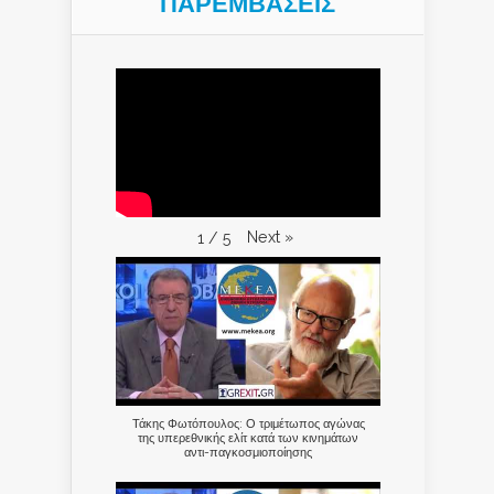
ΠΑΡΕΜΒΑΣΕΙΣ
Next
»
1
/
5
Τάκης Φωτόπουλος: Ο τριμέτωπος αγώνας
της υπερεθνικής ελίτ κατά των κινημάτων
αντι-παγκοσμιοποίησης