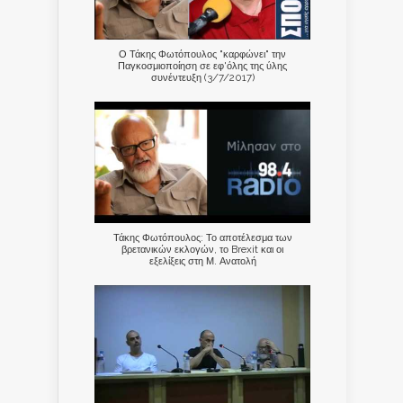
Ο Τάκης Φωτόπουλος "καρφώνει" την
Παγκοσμιοποίηση σε εφ'όλης της ύλης
συνέντευξη (3/7/2017)
Τάκης Φωτόπουλος: Το αποτέλεσμα των
βρετανικών εκλογών, το Brexit και οι
εξελίξεις στη Μ. Ανατολή