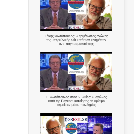
Τάκης Φωτόπουλος: Ο τριμέτωπος αγώνας
της υπερεθνικής ελίτ κατά των κινημάτων
αντι-παγκοσμιοποίησης
Τ. Φωτόπουλος στον Κ. Ουίλς: Ο αγώνας
κατά της Παγκοσμιοποίησης σε κρίσιμο
σημείο εν μέσω πανδημίας