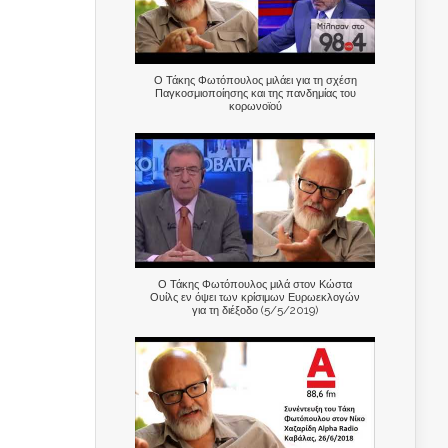
Ο Τάκης Φωτόπουλος μιλάει για τη σχέση
Παγκοσμιοποίησης και της πανδημίας του
κορωνοϊού
Ο Τάκης Φωτόπουλος μιλά στον Κώστα
Ουίλς εν όψει των κρίσιμων Ευρωεκλογών
για τη διέξοδο (5/5/2019)