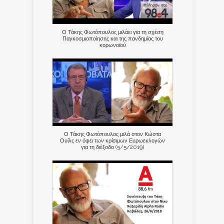
Ο Τάκης Φωτόπουλος μιλάει για τη σχέση
Παγκοσμιοποίησης και της πανδημίας του
κορωνοϊού
Ο Τάκης Φωτόπουλος μιλά στον Κώστα
Ουίλς εν όψει των κρίσιμων Ευρωεκλογών
για τη διέξοδο (5/5/2019)