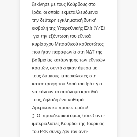
ξεκίνησε με τους Κούρδους στο
Ιράκ, οι οποίοι εκμεταλλευόμενοι
την δεύτερη εγκληματική δυτική
εισβολή της Υπερεθνικής Ελίτ (Υ/Ε)
για την εξόντωση του εθνικά
κυρίαρχου Μπααθικού καθεστώτος,
που ήταν παραφωνία στη ΝΔΤ της
βαθμιαίας κατάργησης των εθνικών
κρατών, συντάχτηκαν άμεσα με
τους δυτικούς ιμπεριαλιστές στη
καταστροφή του λαού του Ιράκ για
να κάνουν το αυτόνομο κρατίδιό
τους, δηλαδή ένα καθαρά
Αμερικανικό προτεκτοράτο!
Οι προοδευτικοί όμως (τότε!) αντι-
ιμπεριαλιστές Κούρδοι της Τουρκίας
του PKK συνέχιζαν τον αντι-