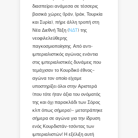
διασπείρει ανάμεσα σε τέσσερις
βασικά χώρες (Ιράν, Ιράκ, Τουρκία
και Συρία), πήρε άλλη τροπή στη
Νέα Διεθνή Τάξη (
ΝΔΤ
) της
νεοφιλελεύθερης
παγκοσμιοποίησης. Από αντι-
ιμπεριαλιστικός αγώνας ενάντια
στις ιμπεριαλιστικές δυνάμεις που
τεμάχισαν το Κουρδικό έθνος­­–
αγώνα τον οποίο είχαμε
υποστηρίξει όλοι στην Αριστερά
(που τότε ήταν άξια του ονόματός
της και όχι παρακλάδι των Σόρος
κλπ όπως σήμερα)– μετατράπηκε
σήμερα σε αγώνα για την ίδρυση
ενός Κουρδιστάν-τσόντας των
ιμπεριαλιστών! Η εξέλιξη αυτή