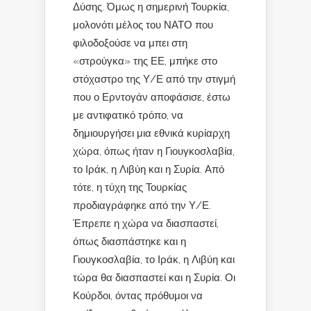
Δύσης. Όμως η σημερινή Τουρκία,
μολονότι μέλος του ΝΑΤΟ που
φιλοδοξούσε να μπει στη
«στρούγκα» της ΕΕ, μπήκε στο
στόχαστρο της Υ/Ε από την στιγμή
που ο Ερντογάν αποφάσισε, έστω
με αντιφατικό τρόπο, να
δημιουργήσει μια εθνικά κυρίαρχη
χώρα, όπως ήταν η Γιουγκοσλαβία,
το Ιράκ, η Λιβύη και η Συρία. Από
τότε, η τύχη της Τουρκίας
προδιαγράφηκε από την Υ/Ε.
Έπρεπε η χώρα να διασπαστεί,
όπως διασπάστηκε και η
Γιουγκοσλαβία, το Ιράκ, η Λιβύη και
τώρα θα διασπαστεί και η Συρία. Οι
Κούρδοι, όντας πρόθυμοι να