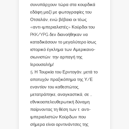
συνυπάρχουν τώρα στα κουρδικά
εδάφη μαζί με φωτογραφίες του
Οτσαλάν, ενώ βέβαια οι τέως
«αντι-ιμπεριαλιστές» Κούρδοι του
PKK/YPG δεν διανοήθηκαν να
καταδικάσουν το μεγαλύτερο ίσως
ιστορικό έγκλημα των Αμερικανο-
σιωνιστών: την αρπαγή της
Ιερουσαλήμ!
Η Τουρκία του Ερντογάν, μετά το
αποτυχόν πραξικόπημα της Υ/Ε
εναντίον του καθεστώτος,
μετατράπηκε, αναγκαστικά, σε …
εθνικοαπελευθερωτική δύναμη
παίρνοντας τη θέση των τ. αντι-
ιμπεριαλιστών Κούρδων που
σήμερα είναι ορντινάντσες της