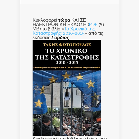
Κυκλοφορεί
τώρα
ΚΑΙ ΣΕ
ΗΛΕΚΤΡΟΝΙΚΗ ΕΚΔΟΣΗ (
PDF
76
MB) το βιβλίο «
Το Χρονικό της
Καταστροφής: 2010-2015
» από τις
εκδόσεις
Γόρδιος
Κυκλοφορεί στα βιβλιοπωλεία η νέα