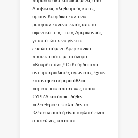
παραδοσιακά κατοικούμενες από
Αραβικούς πληθυσμούς και τις
όρισαν Κουρδικά καντόνια
ρώτησαν κανένα, εκτός από τα
αφεντικά τους– τους Αμερικανούς–
γι’ αυτό, ώστε να γίνει το
εκκολαπτόμενο Αμερικανικό
προτεκτοράτο με το όνομα
«Κουρδιστάν»;!! Οι Κούρδοι από
αντι-ιμπεριαλιστές αγωνιστές έχουν
καταντήσει σήμερα άθλιοι
«αριστεροί» απατεώνες τύπου
ΣΥΡΙΖΑ και όποιοι δήθεν
«ελευθεριακοί» κλπ. δεν το
βλέπουν αυτό ή είναι τυφλοί ή είναι
απατεώνες και αυτοί!