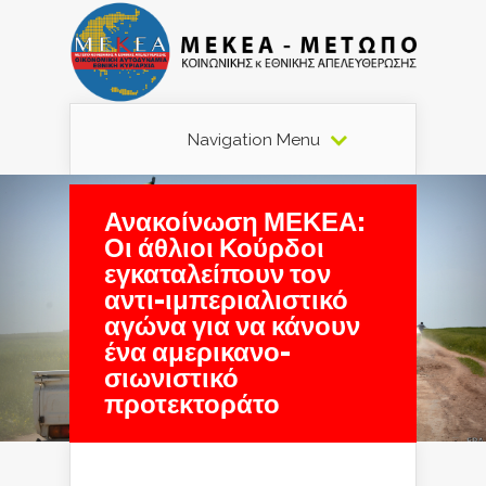
Navigation Menu
Ανακοίνωση ΜΕΚΕΑ:
Οι άθλιοι Κούρδοι
εγκαταλείπουν τον
αντι-ιμπεριαλιστικό
αγώνα για να κάνουν
ένα αμερικανο-
σιωνιστικό
προτεκτοράτο