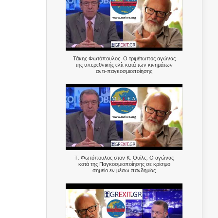
Τάκης Φωτόπουλος: Ο τριμέτωπος αγώνας
της υπερεθνικής ελίτ κατά των κινημάτων
αντι-παγκοσμιοποίησης
Τ. Φωτόπουλος στον Κ. Ουίλς: Ο αγώνας
κατά της Παγκοσμιοποίησης σε κρίσιμο
σημείο εν μέσω πανδημίας