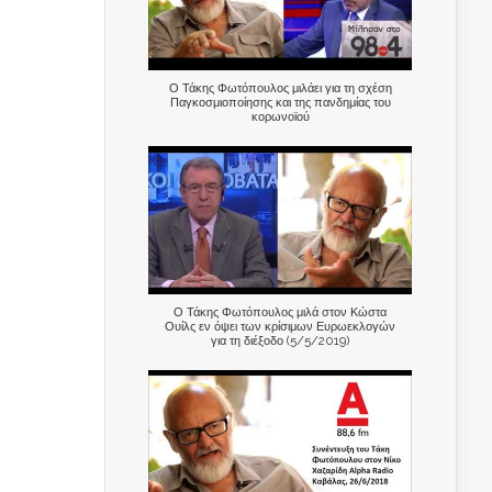
Ο Τάκης Φωτόπουλος μιλάει για τη σχέση
Παγκοσμιοποίησης και της πανδημίας του
κορωνοϊού
Ο Τάκης Φωτόπουλος μιλά στον Κώστα
Ουίλς εν όψει των κρίσιμων Ευρωεκλογών
για τη διέξοδο (5/5/2019)