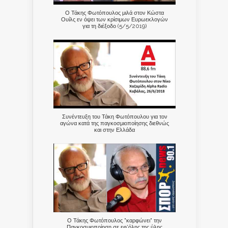
Ο Τάκης Φωτόπουλος μιλά στον Κώστα
Ουίλς εν όψει των κρίσιμων Ευρωεκλογών
για τη διέξοδο (5/5/2019)
Συνέντευξη του Τάκη Φωτόπουλου για τον
αγώνα κατά της παγκοσμιοποίησης διεθνώς
και στην Ελλάδα
Ο Τάκης Φωτόπουλος "καρφώνει" την
Παγκοσμιοποίηση σε εφ'όλης της ύλης