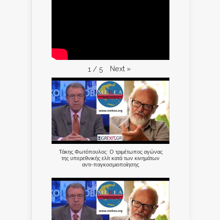
Next
»
1
/
5
Τάκης Φωτόπουλος: Ο τριμέτωπος αγώνας
της υπερεθνικής ελίτ κατά των κινημάτων
αντι-παγκοσμιοποίησης