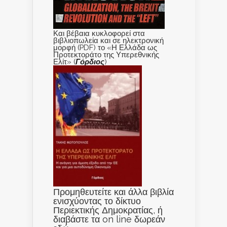
Και βέβαια κυκλοφορεί στα
βιβλιοπωλεία και σε ηλεκτρονική
μορφή (PDF) το «Η Ελλάδα ως
Προτεκτοράτο της Υπερεθνικής
Ελίτ» (
Γόρδιος
)
Προμηθευτείτε και άλλα βιβλία
ενισχύοντας το δίκτυο
Περιεκτικής Δημοκρατίας, ή
διαβάστε τα on line δωρεάν