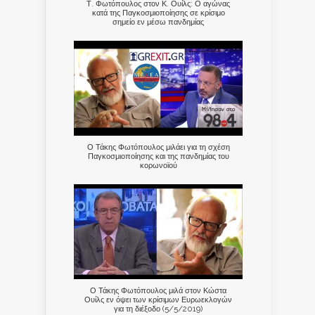
Τ. Φωτόπουλος στον Κ. Ουίλς: Ο αγώνας
κατά της Παγκοσμιοποίησης σε κρίσιμο
σημείο εν μέσω πανδημίας
Ο Τάκης Φωτόπουλος μιλάει για τη σχέση
Παγκοσμιοποίησης και της πανδημίας του
κορωνοϊού
Ο Τάκης Φωτόπουλος μιλά στον Κώστα
Ουίλς εν όψει των κρίσιμων Ευρωεκλογών
για τη διέξοδο (5/5/2019)