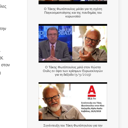
όλες
Ο Τάκης Φωτόπουλος μιλάει για τη σχέση
Παγκοσμιοποίησης και της πανδημίας του
κορωνοϊού
 την
,
ης
 στον
Ο Τάκης Φωτόπουλος μιλά στον Κώστα
Ουίλς εν όψει των κρίσιμων Ευρωεκλογών
η
για τη διέξοδο (5/5/2019)
Συνέντευξη του Τάκη Φωτόπουλου για τον