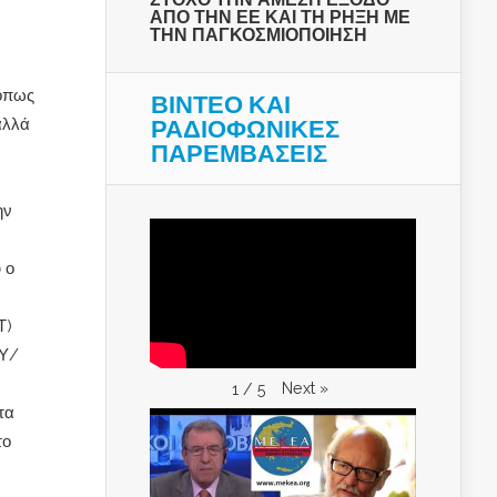
ΑΠΟ ΤΗΝ ΕΕ ΚΑΙ ΤΗ ΡΗΞΗ ΜΕ
ΤΗΝ ΠΑΓΚΟΣΜΙΟΠΟΙΗΣΗ
 όπως
ΒΙΝΤΕΟ ΚΑΙ
ΡΑΔΙΟΦΩΝΙΚΕΣ
αλλά
ΠΑΡΕΜΒΑΣΕΙΣ
ην
 ο
Τ)
Υ/
Next
»
1
/
5
τα
το