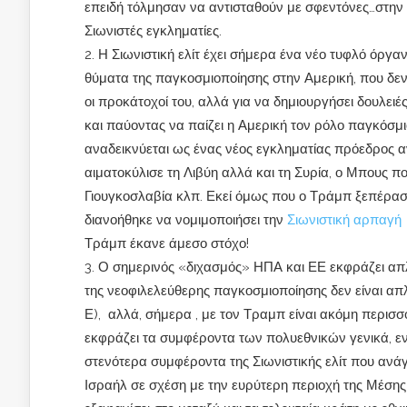
επειδή τόλμησαν να αντισταθούν με σφεντόνες…στην π
Σιωνιστές εγκληματίες.
Η Σιωνιστική ελίτ έχει σήμερα ένα νέο τυφλό όργ
θύματα της παγκοσμιοποίησης στην Αμερική, που δεν
οι προκάτοχοί του, αλλά για να δημιουργήσει δουλει
και παύοντας να παίζει η Αμερική τον ρόλο παγκόσ
αναδεικνύεται ως ένας νέος εγκληματίας πρόεδρος
αιματοκύλισε τη Λιβύη αλλά και τη Συρία, ο Μπους πο
Γιουγκοσλαβία κλπ. Εκεί όμως που ο Τράμπ ξεπέρασε
διανοήθηκε να νομιμοποιήσει την
Σιωνιστική αρπαγή 
Τράμπ έκανε άμεσο στόχο!
Ο σημερινός «διχασμός» ΗΠΑ και ΕΕ εκφράζει απλ
της νεοφιλελεύθερης παγκοσμιοποίησης δεν είναι α
Ε), αλλά, σήμερα , με τον Τραμπ είναι ακόμη περισσ
εκφράζει τα συμφέροντα των πολυεθνικών γενικά, ενώ
στενότερα συμφέροντα της Σιωνιστικής ελίτ που ανά
Ισραήλ σε σχέση με την ευρύτερη περιοχή της Μέσης 