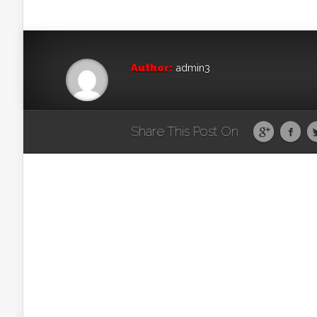
Author:
admin3
Share This Post On