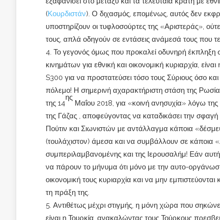
εξαφανίσει στο μεταξύ και τα τελευταία κράτη με εθν
(
Κουρδιστάν
). Ο διχασμός, επομένως, αυτός δεν εκφ
υποστηρίζουν οι τυφλοσούρτες της «Αριστεράς», ούτ
τους, απλά οδηγούν σε εντάσεις ανάμεσά τους που τ
Το γεγονός όμως που προκαλεί οδυνηρή έκπληξη σ
κινημάτων για εθνική και οικονομική κυριαρχία, είν
S300 για να προστατεύσει τόσο τους Σύριους όσο και
πόλεμο! Η σημερινή αχαρακτήριστη στάση της Ρωσίας
ης
της 14
Μαΐου 2018, για «κοινή ανησυχία» λόγω της
της Γάζας , αποφεύγοντας να καταδικάσει την σφαγ
Πούτιν και Σιωνιστών με αντάλλαγμα κάποια «δέσμε
(τουλάχιστον) άμεσα και να συμβάλλουν σε κάποια 
συμπεριλαμβανομένης και της Ιερουσαλήμ! Εάν αυτή 
να πάρουν το μήνυμα ότι μόνο με την αυτο-οργάνωσή
οικονομική τους κυριαρχία και να μην εμπιστεύονται 
τη πράξη της.
Αντιθέτως μέχρι στιγμής, η μόνη χώρα που σηκώνει
είναι η Τουρκία, ανακαλώντας τους Τούρκους πρεσβευ