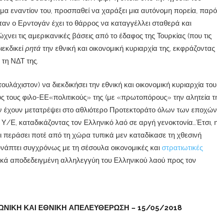
α εναντίον του, προσπαθεί να χαράξει μια αυτόνομη πορεία, παρ
 όταν ο Ερντογάν έχει το θάρρος να καταγγέλλει σταθερά και
νει τις αμερικανικές βάσεις από το έδαφος της Τουρκίας (που τις
διεκδικεί
ρητά
την εθνική και οικονομική κυριαρχία της, εκφράζοντας
 τη ΝΔΤ της.
υλάχιστον) να διεκδικήσει την εθνική και οικονομική κυριαρχία του
ς τους φιλο-ΕΕ«πολιτικούς» της (με «πρωτοπόρους» την αλητεία τ
την έχουν μετατρέψει στο αθλιότερο Προτεκτοράτο όλων των εποχών
 Υ/Ε, καταδικάζοντας τον Ελληνικό λαό σε αργή γενοκτονία…Έτσι, 
 περάσει ποτέ από τη χώρα τυπικά μεν καταδίκασε τη χθεσινή
υνάπτει συγχρόνως με τη σέσουλα οικονομικές και
στρατιωτικές
ρικά αποδεδειγμένη αλληλεγγύη του Ελληνικού λαού προς τον
ΩΝΙΚΗ ΚΑΙ ΕΘΝΙΚΗ ΑΠΕΛΕΥΘΕΡΩΣΗ – 15/05/2018