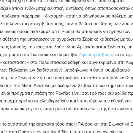
ική κυριαρχία (Ιράν και Συρία) και θα ιδρύσει νέα Προτεκτοράτα
ράζει κάποια ενδο-ιμπεριαλιστική αντίθεση, όπως αποπροσανατολι
ε πρόκειται παρόμοιοι «διχασμοί» ποτέ να οδηγήσουν σε πόλεμο με
ελικά λύνονται με συμβιβασμούς, πάντα βέβαια σε βάρος των λαών
ε όλους όσους πιστεύαμε ότι η Ρωσία θα μπορούσε να ηγηθεί των
αι η αθέτηση της υπόσχεσης να οχυρώσει το Συριακό καθεστώς με του
 τους Ιρανούς που τους απειλούν τώρα Αμερικάνοι και Σιωνιστές με
 μπροστά στο Σιωνιστικό έγκλημα, (βλ.
δήλωση Λαβρώφ
το απόγ
 «κατάστασης» στα Παλαιστινιακά εδάφη και συγκεκριμένα στη Λω
ή των Παλαιστινίων διαδηλωτών), υποδηλώνει πιθανό συμβιβασμό
υση των Σιωνιστών να μην ανατρέψουν τα καθεστώτα Ιράν και Συ
«λύση» στη Μέση Ανατολή με δεδομένα βέβαια τα «κεκτημένα» τους
είναι πράγματι η στάση της Ρωσίας είναι φανερό πως οι λαοί θα π
 τους μπορεί να απελευθερωθούν και να πετύχουν την εθνική και
καμία πολιτική ηγεσία, παρά μόνο αν οι υποσχέσεις της δικαιώνοντα
 το ανάστημά της απέναντι τόσο στις ΗΠΑ όσο και στη Σιωνιστική Ε
τές από Ουάσιγκτον και Τελ Αβίβ, η οποία υπό την ηγεσία του