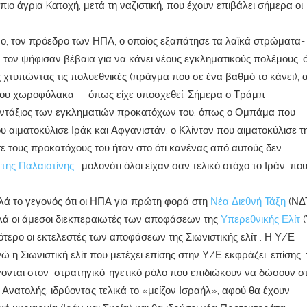
ιο άγρια Kατοχή, μετά τη ναζιστική, που έχουν επιβάλει σήμερα οι
ανο, τον πρόεδρο των ΗΠΑ, ο οποίος εξαπάτησε τα λαϊκά στρώματα-
 τον ψήφισαν βέβαια για να κάνει νέους εγκληματικούς πολέμους,
ές χτυπώντας τις πολυεθνικές (πράγμα που σε ένα βαθμό το κάνει), 
μιου χωροφύλακα — όπως είχε υποσχεθεί. Σήμερα ο Τράμπ
 αντάξιος των εγκληματιών προκατόχων του, όπως ο Ομπάμα που
υ αιματοκύλισε Ιράκ και Αφγανιστάν, ο Κλίντον που αιματοκύλισε τ
 τους προκατόχους του ήταν στο ότι κανένας από αυτούς δεν
της Παλαιστίνης
, μολονότι όλοι είχαν σαν τελικό στόχο το Ιράν, που
ά το γεγονός ότι οι ΗΠΑ για πρώτη φορά στη
Νέα Διεθνή Τάξη
(ΝΔ
πλά οι άμεσοι διεκπεραιωτές των αποφάσεων της
Υπερεθνικής Ελίτ
(
ότερο οι εκτελεστές των αποφάσεων της Σιωνιστικής ελίτ . Η Υ/Ε
 η Σιωνιστική ελίτ που μετέχει επίσης στην Υ/Ε εκφράζει, επίσης, 
γονται στον στρατηγικό-ηγετικό ρόλο που επιδιώκουν να δώσουν σ
Ανατολής, ιδρύοντας τελικά το «μείζον Ισραήλ», αφού θα έχουν