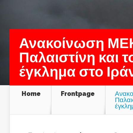
Ανακοίνωση ΜΕΚ
Παλαιστίνη και 
έγκλημα στο Ιρά
Home
Frontpage
Ανακο
Παλαι
έγκλη