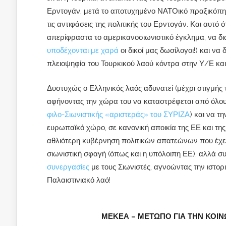
Ερντογάν, μετά το αποτυχημένο ΝΑΤΟικό πραξικόπημ
τις αντιφάσεις της πολιτικής του Ερντογάν. Και αυτό
απερίφραστα το αμερικανοσιωνιστικό έγκλημα, να διώχ
υποδέχονται με χαρά
οι δικοί μας δωσίλογοι!) και να 
πλειοψηφία του Τουρκικού λαού κόντρα στην Υ/Ε και
Δυστυχώς ο Ελληνικός λαός αδυνατεί (μέχρι στιγμής το
αφήνοντας την χώρα του να καταστρέφεται από όλου
φιλο-Σιωνιστικής «αριστεράς» του ΣΥΡΙΖΑ
) και να 
ευρωπαϊκό χώρο, σε κανονική αποικία της ΕΕ και της
αθλιότερη κυβέρνηση πολιτικών απατεώνων που έχει
σιωνιστική σφαγή (όπως και η υπόλοιπη ΕΕ), αλλά σ
συνεργασίες
με τους Σιωνιστές, αγνοώντας την ιστο
Παλαιστινιακό λαό!
ΜΕΚΕΑ – ΜΕΤΩΠΟ ΓΙΑ ΤΗΝ ΚΟΙΝ