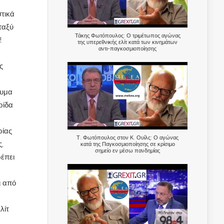
στικά
ταξύ
Τάκης Φωτόπουλος: Ο τριμέτωπος αγώνας
!
της υπερεθνικής ελίτ κατά των κινημάτων
αντι-παγκοσμιοποίησης
ς
ευμα
ρίδα
ρίας
Τ. Φωτόπουλος στον Κ. Ουίλς: Ο αγώνας
,
κατά της Παγκοσμιοποίησης σε κρίσιμο
σημείο εν μέσω πανδημίας
ρέπει
ι από
λίτ