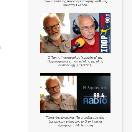
αγώνα κατά της παγκοσμιοποίησης διεθνώς
και στην Ελλάδα
ε
Ο Τάκης Φωτόπουλος "καρφώνει" την
Παγκοσμιοποίηση σε εφ'όλης της ύλης
συνέντευξη (3/7/2017)
Τάκης Φωτόπουλος: Το αποτέλεσμα των
βρετανικών εκλογών, το Brexit και οι
εξελίξεις στη Μ. Ανατολή