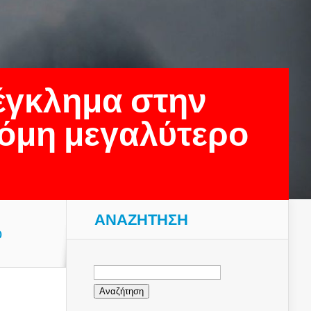
έγκλημα στην
κόμη μεγαλύτερο
ΑΝΑΖΉΤΗΣΗ
ο
Αναζήτηση
για: