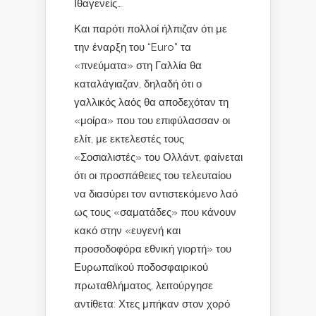
Ιθαγενείς…
Και παρότι πολλοί ήλπιζαν ότι με
την έναρξη του “Euro” τα
«πνεύματα» στη Γαλλία θα
καταλάγιαζαν, δηλαδή ότι ο
γαλλικός λαός θα αποδεχόταν τη
«μοίρα» που του επιφύλασσαν οι
ελίτ, με εκτελεστές τους
«Σοσιαλιστές» του Ολλάντ, φαίνεται
ότι οι προσπάθειες του τελευταίου
να διασύρει τον αντιστεκόμενο λαό
ως τους «σαματάδες» που κάνουν
κακό στην «ευγενή και
προσοδοφόρα εθνική γιορτή» του
Ευρωπαϊκού ποδοσφαιρικού
πρωταθλήματος, λειτούργησε
αντίθετα: Χτες μπήκαν στον χορό