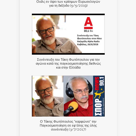
Ουίλς εν όψει των κρίσιμων Ευρωεκλογών
για τη διέξοδο (5/5/2019)
Συνέντευξη του Τάκη Φωτόπουλου για τον
αγώνα κατά της παγκοσμιοποίησης διεθνώς
και στην Ελλάδα
Ο Τάκης Φωτόπουλος "καρφώνει" την
Παγκοσμιοποίηση σε εφ'όλης της ύλης
συνέντευξη (3/7/2017)