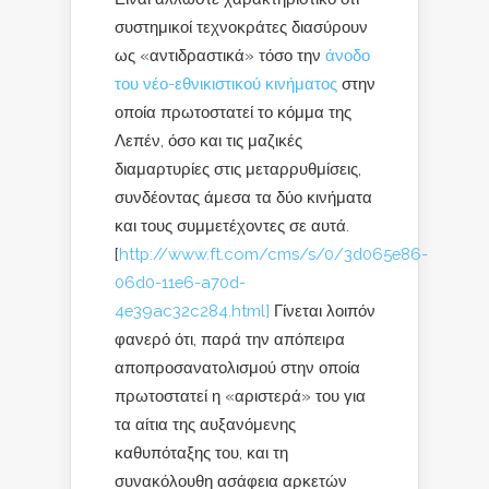
συστημικοί τεχνοκράτες διασύρουν
ως «αντιδραστικά» τόσο την
άνοδο
του νέο-εθνικιστικού κινήματος
στην
οποία πρωτοστατεί το κόμμα της
Λεπέν, όσο και τις μαζικές
διαμαρτυρίες στις μεταρρυθμίσεις,
συνδέοντας άμεσα τα δύο κινήματα
και τους συμμετέχοντες σε αυτά.
[
http://www.ft.com/cms/s/0/3d065e86-
06d0-11e6-a70d-
4e39ac32c284.html]
Γίνεται λοιπόν
φανερό ότι, παρά την απόπειρα
αποπροσανατολισμού στην οποία
πρωτοστατεί η «αριστερά» του για
τα αίτια της αυξανόμενης
καθυπόταξης του, και τη
συνακόλουθη ασάφεια αρκετών