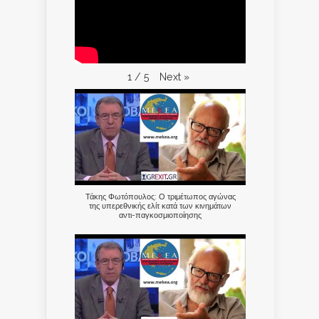
Next
»
1
/
5
Τάκης Φωτόπουλος: Ο τριμέτωπος αγώνας
της υπερεθνικής ελίτ κατά των κινημάτων
αντι-παγκοσμιοποίησης