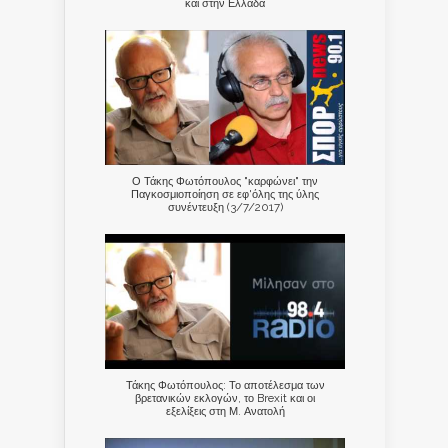
και στην Ελλάδα
Ο Τάκης Φωτόπουλος "καρφώνει" την
Παγκοσμιοποίηση σε εφ'όλης της ύλης
συνέντευξη (3/7/2017)
Τάκης Φωτόπουλος: Το αποτέλεσμα των
βρετανικών εκλογών, το Brexit και οι
εξελίξεις στη Μ. Ανατολή