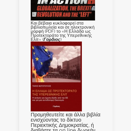
Και βέβαια κυκλοφορεί στα
βιβλιοπωλεία και σε ηλεκτρονική
μορφή (PDF) το «Η Ελλάδα ως
Προτεκτοράτο της Υπερεθνικής
Ελίτ» (
Γόρδιος
)
Προμηθευτείτε και άλλα βιβλία
ενισχύοντας το δίκτυο
Περιεκτικής Δημοκρατίας, ή
διαβάστε τα on line δωρεάν