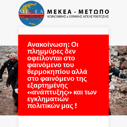
Navigation Menu
Ανακοίνωση: Οι
πλημμύρες δεν
οφείλονται στο
φαινόμενο του
θερμοκηπίου αλλά
στο φαινόμενο της
εξαρτημένης
«ανάπτυξης» και των
εγκληματιών
πολιτικών μας !