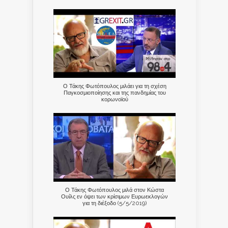
Ο Τάκης Φωτόπουλος μιλάει για τη σχέση
Παγκοσμιοποίησης και της πανδημίας του
κορωνοϊού
Ο Τάκης Φωτόπουλος μιλά στον Κώστα
Ουίλς εν όψει των κρίσιμων Ευρωεκλογών
για τη διέξοδο (5/5/2019)