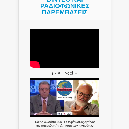
ΡΑΔΙΟΦΩΝΙΚΕΣ
ΠΑΡΕΜΒΑΣΕΙΣ
Next
»
1
/
5
Τάκης Φωτόπουλος: Ο τριμέτωπος αγώνας
της υπερεθνικής ελίτ κατά των κινημάτων