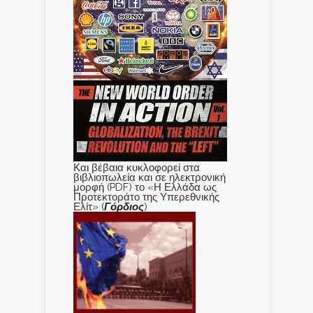
Και βέβαια κυκλοφορεί στα
βιβλιοπωλεία και σε ηλεκτρονική
μορφή (PDF) το «Η Ελλάδα ως
Προτεκτοράτο της Υπερεθνικής
Ελίτ» (
Γόρδιος
)