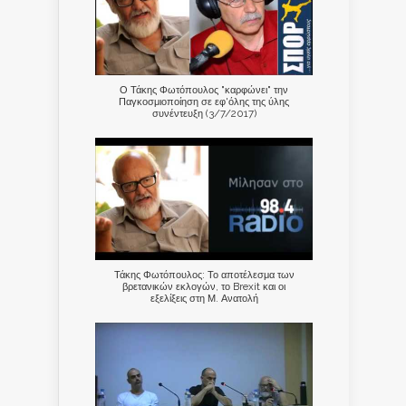
Ο Τάκης Φωτόπουλος "καρφώνει" την
Παγκοσμιοποίηση σε εφ'όλης της ύλης
συνέντευξη (3/7/2017)
Τάκης Φωτόπουλος: Το αποτέλεσμα των
βρετανικών εκλογών, το Brexit και οι
εξελίξεις στη Μ. Ανατολή