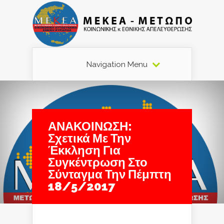
Navigation Menu
ΑΝΑΚΟΙΝΩΣΗ:
Σχετικά Με Την
Έκκληση Για
Συγκέντρωση Στο
Σύνταγμα Την Πέμπτη
18/5/2017