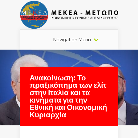
Navigation Menu
Ανακοίνωση: Το
πραξικόπημα των ελίτ
στην Ιταλία και τα
κινήματα για την
Εθνική και Οικονομική
Κυριαρχία