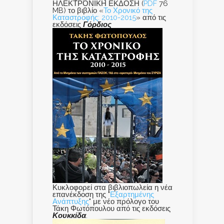
ΗΛΕΚΤΡΟΝΙΚΗ ΕΚΔΟΣΗ (
PDF
76
MB) το βιβλίο «
Το Χρονικό της
Καταστροφής: 2010-2015
» από τις
εκδόσεις
Γόρδιος
Κυκλοφορεί στα βιβλιοπωλεία η νέα
επανέκδοση της "
Εξαρτημένης
Ανάπτυξης
" με νέο πρόλογο του
Τάκη Φωτόπουλου από τις εκδόσεις
Κουκκίδα
.