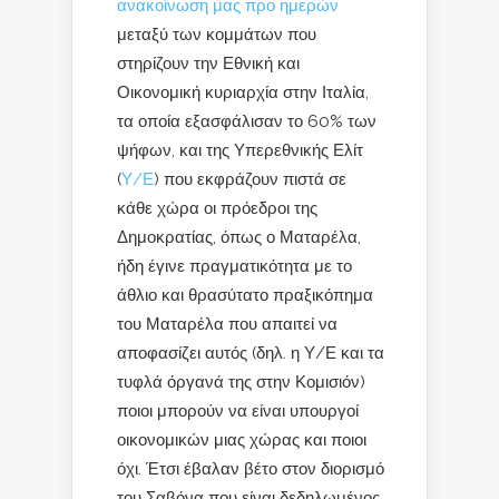
ανακοίνωση μας προ ημερών
μεταξύ των κομμάτων που
στηρίζουν την Εθνική και
Οικονομική κυριαρχία στην Ιταλία,
τα οποία εξασφάλισαν το 60% των
ψήφων, και της Υπερεθνικής Ελίτ
(
Υ/Ε
) που εκφράζουν πιστά σε
κάθε χώρα οι πρόεδροι της
Δημοκρατίας, όπως ο Ματαρέλα,
ήδη έγινε πραγματικότητα με το
άθλιο και θρασύτατο πραξικόπημα
του Ματαρέλα που απαιτεί να
αποφασίζει αυτός (δηλ. η Υ/Ε και τα
τυφλά όργανά της στην Κομισιόν)
ποιοι μπορούν να είναι υπουργοί
οικονομικών μιας χώρας και ποιοι
όχι. Έτσι έβαλαν βέτο στον διορισμό
του Σαβόνα που είναι δεδηλωμένος