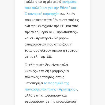
Ιταλία, από τη μία μεριά
κινήματα
που παλεύουν για την Εθνική και
Οικονομική κυριαρχία
των λαών
που καταπατείται βάναυσα από τις
ελίτ που ελέγχουν την ΕΕ, και από
την άλλη μεριά οι «Ευρωπαϊστές»
και οι «Αριστεροί» διάφορων
αποχρώσεων που στηρίζουν ή
έστω συμπλέουν άμεσα ή έμμεσα
με τις ελίτ της ΕΕ.
Οι ελίτ αυτές δεν είναι απλά
«κακές» επειδή εφαρμόζουν
πολιτικές λιτότητας, όπως
υποστηρίζει
το παραμύθι της
παγκοσμιοποιητικής «Αριστεράς»
,
αλλά γιατί αποφάσισαν και
εφαρμόζουν, με την ενσωμάτωσή