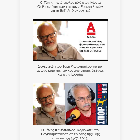
Ο Τάκης Φωτόπουλος μιλά στον Κώστα
Ουίλς εν όψει των κρίσιμων Ευρωεκλογών
για τη διέξοδο (5/5/2019)
Συνέντευξη του Τάκη Φωτόπουλου για τον
αγώνα κατά της παγκοσμιοποίησης διεθνώς
και στην Ελλάδα
Ο Τάκης Φωτόπουλος "καρφώνει" την
Παγκοσμιοποίηση σε εφ'όλης της ύλης
συνέντευξη (3/7/2017)