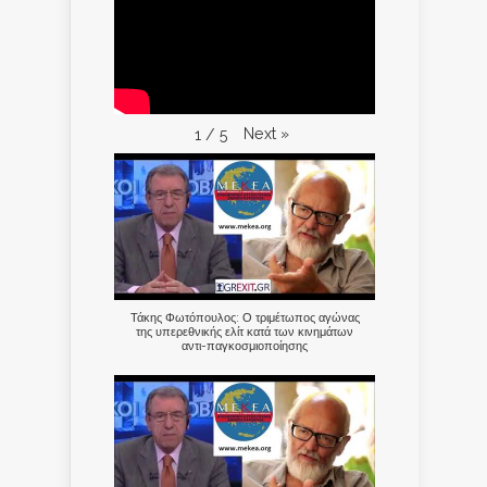
Next
»
1
/
5
Τάκης Φωτόπουλος: Ο τριμέτωπος αγώνας
της υπερεθνικής ελίτ κατά των κινημάτων
αντι-παγκοσμιοποίησης