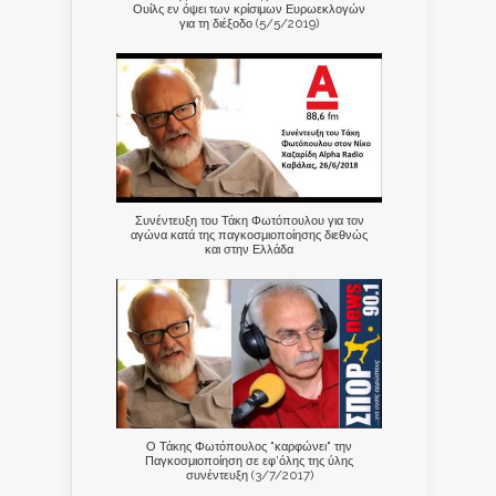
Ουίλς εν όψει των κρίσιμων Ευρωεκλογών
για τη διέξοδο (5/5/2019)
Συνέντευξη του Τάκη Φωτόπουλου για τον
αγώνα κατά της παγκοσμιοποίησης διεθνώς
και στην Ελλάδα
Ο Τάκης Φωτόπουλος "καρφώνει" την
Παγκοσμιοποίηση σε εφ'όλης της ύλης
συνέντευξη (3/7/2017)