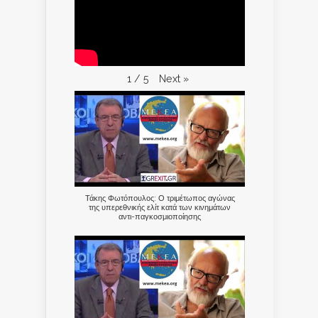
Next
»
1
/
5
Τάκης Φωτόπουλος: Ο τριμέτωπος αγώνας
της υπερεθνικής ελίτ κατά των κινημάτων
αντι-παγκοσμιοποίησης