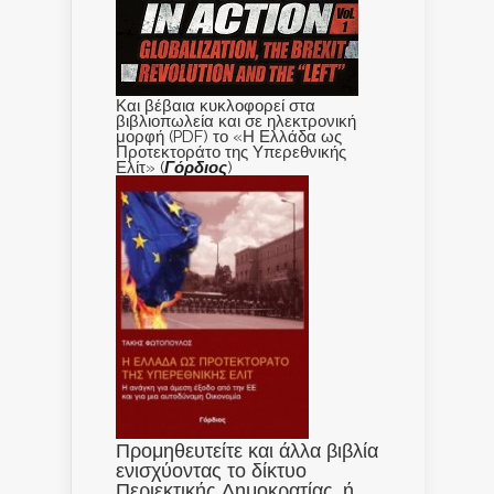
Και βέβαια κυκλοφορεί στα
βιβλιοπωλεία και σε ηλεκτρονική
μορφή (PDF) το «Η Ελλάδα ως
Προτεκτοράτο της Υπερεθνικής
Ελίτ» (
Γόρδιος
)
Προμηθευτείτε και άλλα βιβλία
ενισχύοντας το δίκτυο
Περιεκτικής Δημοκρατίας, ή