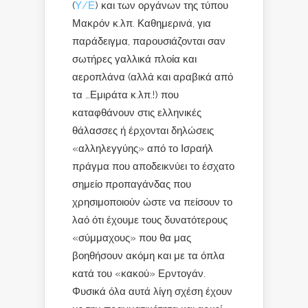
(
Υ/Ε
) και των οργάνων της τύπου
Μακρόν κ.λπ. Καθημερινά, για
παράδειγμα, παρουσιάζονται σαν
σωτήρες γαλλικά πλοία και
αεροπλάνα (αλλά και αραβικά από
τα …Εμιράτα κ.λπ.!) που
καταφθάνουν στις ελληνικές
θάλασσες ή έρχονται δηλώσεις
«αλληλεγγύης» από το Ισραήλ
πράγμα που αποδεικνύει το έσχατο
σημείο προπαγάνδας που
χρησιμοποιούν ώστε να πείσουν το
λαό ότι έχουμε τους δυνατότερους
«σύμμαχους» που θα μας
βοηθήσουν ακόμη και με τα όπλα
κατά του «κακού» Ερντογάν.
Φυσικά όλα αυτά λίγη σχέση έχουν