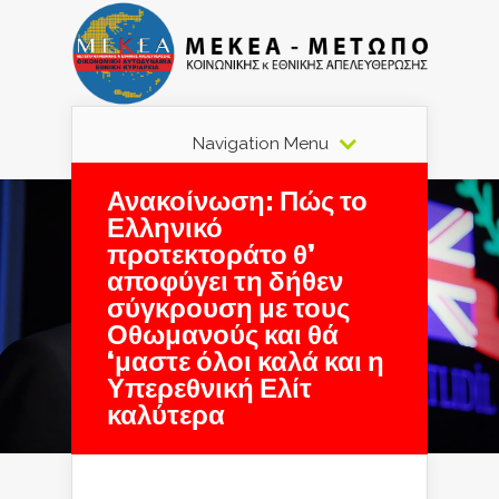
Navigation Menu
Ανακοίνωση: Πώς το
Ελληνικό
προτεκτοράτο θ’
αποφύγει τη δήθεν
σύγκρουση με τους
Οθωμανούς και θά
‘μαστε όλοι καλά και η
Υπερεθνική Ελίτ
καλύτερα