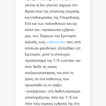
γίνεται (ή δεν γίνεται) σήμερα στο
Αιγαίο είναι της απόλυτης έγκρισης
και επιδοκιμασίας της Υπερεθνικής
Ελίτ και των πολυεθνικών και όχι
απλά του «προαιώνιου εχθρού»
μας, των Τούρκων του Ερντογάν.
Δηλαδή, ενός
καθεστώτος
που, από
απόλυτα φιλοδυτικό, εξελίχθηκε επί
Ερντογάν, μετά το αποτυχόν
πραξικόπημα της Υ/Ε εναντίον του
όταν διείδε τις τάσεις
ανεξαρτητοποίησής του από τη
Δύση, σε ένα καθεστώς που
προσπαθεί να το παίξει
«ανεξάρτητο» στη διεθνή σκακιέρα,
υποστηρίζοντας πότε την Υ/Ε και
πότε τους κύριους εχθρούς της στη