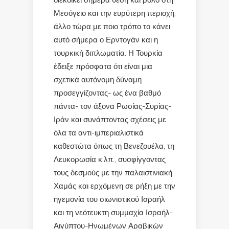
διεκδικεί σήμερα θέση και ρόλο στη
Μεσόγειο και την ευρύτερη περιοχή,
άλλο τώρα με ποιο τρόπο το κάνει
αυτό σήμερα ο Ερντογάν και η
τουρκική διπλωματία. Η Τουρκία
έδειξε πρόσφατα ότι είναι μια
σχετικά αυτόνομη δύναμη
προσεγγίζοντας- ως ένα βαθμό
πάντα- τον άξονα Ρωσίας-Συρίας-
Ιράν και συνάπτοντας σχέσεις με
όλα τα αντι-ιμπεριαλιστικά
καθεστώτα όπως τη Βενεζουέλα, τη
Λευκορωσία κ.λπ., συσφίγγοντας
τους δεσμούς με την παλαιστινιακή
Χαμάς και ερχόμενη σε ρήξη με την
ηγεμονία του σιωνιστικού Ισραήλ
και τη νεότευκτη συμμαχία Ισραήλ-
Αιγύπτου-Ηνωμένων Αραβικών