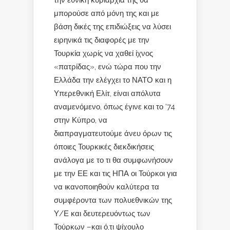
την εθνική κυριαρχία της θα
μπορούσε από μόνη της και με
βάση δικές της επιδιώξεις να λύσει
ειρηνικά τις διαφορές με την
Τουρκία χωρίς να χαθεί ίχνος
«πατρίδας», ενώ τώρα που την
Ελλάδα την ελέγχει το ΝΑΤΟ και η
Υπερεθνική Ελίτ, είναι απόλυτα
αναμενόμενο, όπως έγινε και το ‘74
στην Κύπρο, να
διαπραγματευτούμε άνευ όρων τις
όποιες Τουρκικές διεκδικήσεις
ανάλογα με το τι θα συμφωνήσουν
με την ΕΕ και τις ΗΠΑ οι Τούρκοι για
να ικανοποιηθούν καλύτερα τα
συμφέροντα των πολυεθνικών της
Υ/Ε και δευτερευόντως των
Τούρκων –και ό,τι ψίχουλο