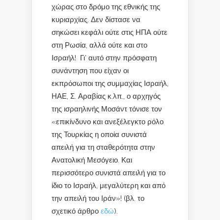
χώρας στο δρόμο της εθνικής της
κυριαρχίας. Δεν δίστασε να
σηκώσει κεφάλι ούτε στις ΗΠΑ ούτε
στη Ρωσία, αλλά ούτε και στο
Ισραήλ! Γι’ αυτό στην πρόσφατη
συνάντηση που είχαν οι
εκπρόσωποι της συμμαχίας Ισραήλ,
ΗΑΕ, Σ. Αραβίας κ.λπ., ο αρχηγός
της ισραηλινής Μοσάντ τόνισε τον
«επικίνδυνο και ανεξέλεγκτο ρόλο
της Τουρκίας η οποία συνιστά
απειλή για τη σταθερότητα στην
Ανατολική Μεσόγειο. Και
περισσότερο συνιστά απειλή για το
ίδιο το Ισραήλ, μεγαλύτερη και από
την απειλή του Ιράν»! (βλ. το
σχετικό άρθρο
εδώ
).