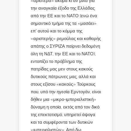
«αριστερά» ακόμα κι αν μιλά για
την αναγκαία έξοδο της Ελλάδας
από την ΕΕ και το ΝΑΤΟ (ενώ ένα
σημαντικό τμήμα της τα «μασάει»
επ’ αυτού και το κόμμα της
«αριστερής» ρεμούλας και καθαρής
απάτης ο ΣΥΡΙΖΑ παίρνει δεδομένη
όλη τη ΝΔΤ, την ΕΕ και το ΝΑΤΟ),
εντοπίζει το πρόβλημα της
πατρίδας μας μεν στους κακούς
δυτικούς πάτρωνες μας, αλλά και
στους εξίσου «κακούς» Τούρκους
που, υπό την ηγεσία Ερντογάν, είναι
δήθεν μια «μικρο-ιμπεριαλιστική»
δύναμη η οποία, εκτός από τον δικό
της επεκτατισμό, υπηρετεί άψογα
και τα συμφέροντα των δυτικών
«ιμπεριαλιστών». Από δω