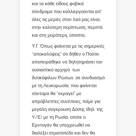
και τα κάθε είδους φοβικά
σύνδρομα που καλλιεργούνται απ’
όλες τις μεριές στον λαό μας είναι,
στην καλύτερη περίπτωση, περιττά
και στη χειρότερη, ύποπτα…
Υ.Γ. Όπως φαίνεται με τις σημερινές
“αποκαλύψεις” ότι δήθεν ο Πούτιν
αποπειράθηκε να δηλητηριάσει τον
ουσιαστικό αρχηγό των
δυτικόφιλων Ρώσων, σε συνδυασμό
με τη Λευκορωσία, που φαίνεται
σύντομα θα “εκραγεί” με
απρόβλεπτες συνέπειες, πάμε για
μεγάλη σύγκρουση Δύσης (δηλ. της
Υ/Ε) με τη Ρωσία, οπότε ο
Ερντογάν θα υποχρεωθεί να
διαλέξει στρατόπεδο και δεν θα