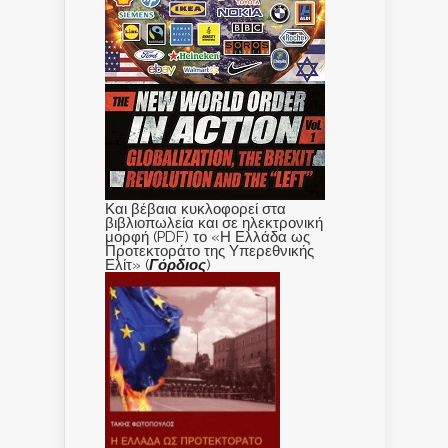
Και βέβαια κυκλοφορεί στα
βιβλιοπωλεία και σε ηλεκτρονική
μορφή (PDF) το «Η Ελλάδα ως
Προτεκτοράτο της Υπερεθνικής
Ελίτ» (
Γόρδιος
)