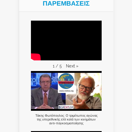
ΠΑΡΕΜΒΑΣΕΙΣ
Next
»
1
/
5
Τάκης Φωτόπουλος: Ο τριμέτωπος αγώνας
της υπερεθνικής ελίτ κατά των κινημάτων
αντι-παγκοσμιοποίησης