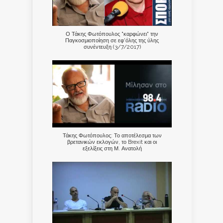
Ο Τάκης Φωτόπουλος "καρφώνει" την
Παγκοσμιοποίηση σε εφ'όλης της ύλης
συνέντευξη (3/7/2017)
Τάκης Φωτόπουλος: Το αποτέλεσμα των
βρετανικών εκλογών, το Brexit και οι
εξελίξεις στη Μ. Ανατολή