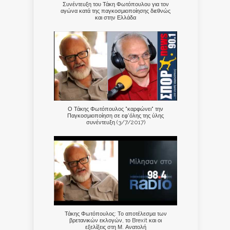
Συνέντευξη του Τάκη Φωτόπουλου για τον
αγώνα κατά της παγκοσμιοποίησης διεθνώς
και στην Ελλάδα
Ο Τάκης Φωτόπουλος "καρφώνει" την
Παγκοσμιοποίηση σε εφ'όλης της ύλης
συνέντευξη (3/7/2017)
Τάκης Φωτόπουλος: Το αποτέλεσμα των
βρετανικών εκλογών, το Brexit και οι
εξελίξεις στη Μ. Ανατολή