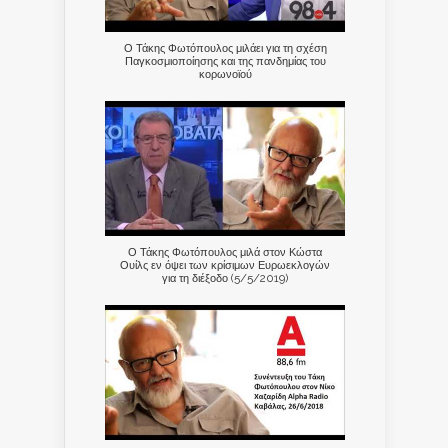
Ο Τάκης Φωτόπουλος μιλάει για τη σχέση
Παγκοσμιοποίησης και της πανδημίας του
κορωνοϊού
Ο Τάκης Φωτόπουλος μιλά στον Κώστα
Ουίλς εν όψει των κρίσιμων Ευρωεκλογών
για τη διέξοδο (5/5/2019)