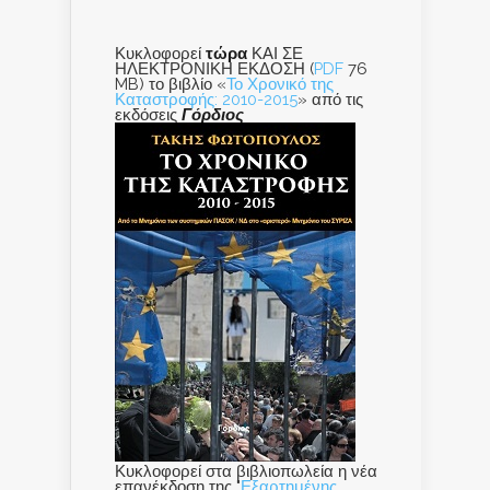
Κυκλοφορεί
τώρα
ΚΑΙ ΣΕ
ΗΛΕΚΤΡΟΝΙΚΗ ΕΚΔΟΣΗ (
PDF
76
MB) το βιβλίο «
Το Χρονικό της
Καταστροφής: 2010-2015
» από τις
εκδόσεις
Γόρδιος
Κυκλοφορεί στα βιβλιοπωλεία η νέα
επανέκδοση της "
Εξαρτημένης