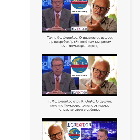
Τάκης Φωτόπουλος: Ο τριμέτωπος αγώνας
της υπερεθνικής ελίτ κατά των κινημάτων
αντι-παγκοσμιοποίησης
Τ. Φωτόπουλος στον Κ. Ουίλς: Ο αγώνας
κατά της Παγκοσμιοποίησης σε κρίσιμο
σημείο εν μέσω πανδημίας