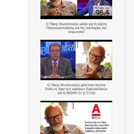
Ο Τάκης Φωτόπουλος μιλάει για τη σχέση
Παγκοσμιοποίησης και της πανδημίας του
κορωνοϊού
Ο Τάκης Φωτόπουλος μιλά στον Κώστα
Ουίλς εν όψει των κρίσιμων Ευρωεκλογών
για τη διέξοδο (5/5/2019)