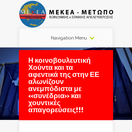
Navigation Menu
Η κοινοβουλευτική
Χούντα και τα
αφεντικά της στην ΕΕ
αλωνίζουν
ανεμπόδιστα με
«συνέδρια» και
χουντικές
απαγορεύσεις!!!