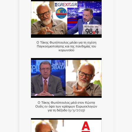
Ο Τάκης Φωτόπουλος μιλάει για τη σχέση
Παγκοσμιοποίησης και της πανδημίας του
κορωνοϊού
Ο Τάκης Φωτόπουλος μιλά στον Κώστα
Ουίλς εν όψει των κρίσιμων Ευρωεκλογών
για τη διέξοδο (5/5/2019)