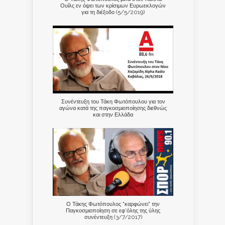
Ουίλς εν όψει των κρίσιμων Ευρωεκλογών
για τη διέξοδο (5/5/2019)
Συνέντευξη του Τάκη Φωτόπουλου για τον
αγώνα κατά της παγκοσμιοποίησης διεθνώς
και στην Ελλάδα
Ο Τάκης Φωτόπουλος "καρφώνει" την
Παγκοσμιοποίηση σε εφ'όλης της ύλης
συνέντευξη (3/7/2017)