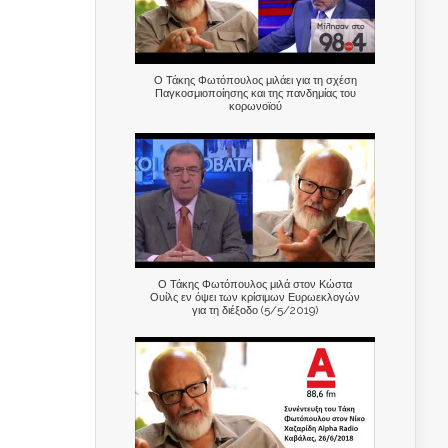
Ο Τάκης Φωτόπουλος μιλάει για τη σχέση
Παγκοσμιοποίησης και της πανδημίας του
κορωνοϊού
Ο Τάκης Φωτόπουλος μιλά στον Κώστα
Ουίλς εν όψει των κρίσιμων Ευρωεκλογών
για τη διέξοδο (5/5/2019)