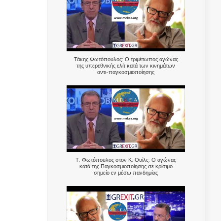
Τάκης Φωτόπουλος: Ο τριμέτωπος αγώνας
της υπερεθνικής ελίτ κατά των κινημάτων
αντι-παγκοσμιοποίησης
Τ. Φωτόπουλος στον Κ. Ουίλς: Ο αγώνας
κατά της Παγκοσμιοποίησης σε κρίσιμο
σημείο εν μέσω πανδημίας