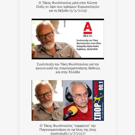
Ο Τάκης Φωτόπουλος μιλά στον Κώστα
Ουίλς εν όψει των κρίσιμων Ευρωεκλογών
για τη διέξοδο (5/5/2019)
Συνέντευξη του Τάκη Φωτόπουλου για τον
αγώνα κατά της παγκοσμιοποίησης διεθνώς
και στην Ελλάδα
Ο Τάκης Φωτόπουλος "καρφώνει" την
Παγκοσμιοποίηση σε εφ'όλης της ύλης
συνέντευξη (3/7/2017)