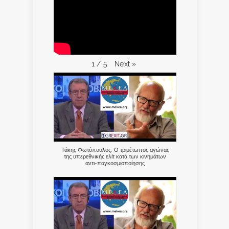
Next
»
1
/
5
Τάκης Φωτόπουλος: Ο τριμέτωπος αγώνας
της υπερεθνικής ελίτ κατά των κινημάτων
αντι-παγκοσμιοποίησης