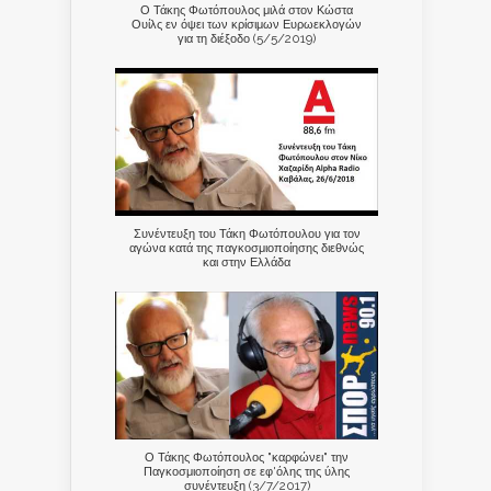
Ο Τάκης Φωτόπουλος μιλά στον Κώστα
Ουίλς εν όψει των κρίσιμων Ευρωεκλογών
για τη διέξοδο (5/5/2019)
Συνέντευξη του Τάκη Φωτόπουλου για τον
αγώνα κατά της παγκοσμιοποίησης διεθνώς
και στην Ελλάδα
Ο Τάκης Φωτόπουλος "καρφώνει" την
Παγκοσμιοποίηση σε εφ'όλης της ύλης
συνέντευξη (3/7/2017)