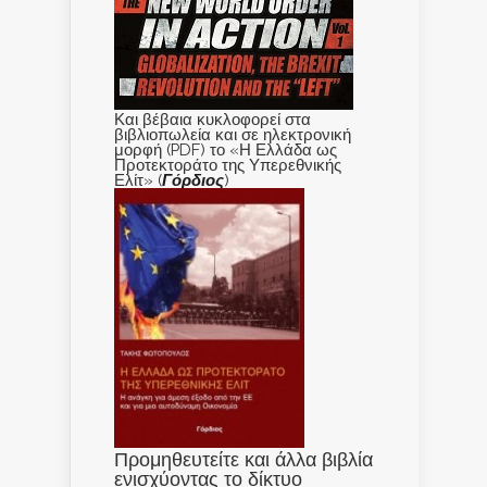
Και βέβαια κυκλοφορεί στα
βιβλιοπωλεία και σε ηλεκτρονική
μορφή (PDF) το «Η Ελλάδα ως
Προτεκτοράτο της Υπερεθνικής
Ελίτ» (
Γόρδιος
)
Προμηθευτείτε και άλλα βιβλία
ενισχύοντας το δίκτυο