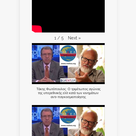
Next
»
1
/
5
Τάκης Φωτόπουλος: Ο τριμέτωπος αγώνας
της υπερεθνικής ελίτ κατά των κινημάτων
αντι-παγκοσμιοποίησης