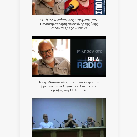
Ο Τάκης Φωτόπουλος "καρφώνει" την
Παγκοσμιοποίηση σε εφ'όλης της ύλης
συνέντευξη (3/7/2017)
Τάκης Φωτόπουλος: Το αποτέλεσμα των
βρετανικών εκλογών, το Brexit και οι
εξελίξεις στη Μ. Ανατολή