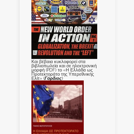
Και βέβαια κυκλοφορεί στα
βιβλιοπωλεία και σε ηλεκτρονική
μορφή (PDF) το «Η Ελλάδα ως
Προτεκτοράτο της Υπερεθνικής
Ελίτ» (
Γόρδιος
)