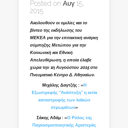
Posted on Αυγ 15,
2015
Ακολουθούν οι ομιλίες και το
βίντεο της εκδήλωσης του
ΜΕΚΕΑ για την επιτακτική ανάγκη
σύμπηξης Μετώπου για την
Κοινωνική και Εθνική
Απελευθέρωση, η οποία έλαβε
χώρα την 1η Αυγούστου 2015 στο
Πνευματικό Κέντρο Δ. Αθηναίων.
Μιχάλης Δαγτζής
: «
Η
Εξωστρεφής “Ανάπτυξη” η αιτία
καταστροφής των λαϊκών
στρωμάτων
»
Σάκης Αδάμ
:
«
Ο Ρόλος της
Παγκοσμιοποιητικής Αριστεράς