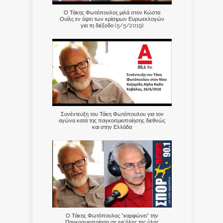
Ο Τάκης Φωτόπουλος μιλά στον Κώστα
Ουίλς εν όψει των κρίσιμων Ευρωεκλογών
για τη διέξοδο (5/5/2019)
Συνέντευξη του Τάκη Φωτόπουλου για τον
αγώνα κατά της παγκοσμιοποίησης διεθνώς
και στην Ελλάδα
Ο Τάκης Φωτόπουλος "καρφώνει" την
Παγκοσμιοποίηση σε εφ'όλης της ύλης