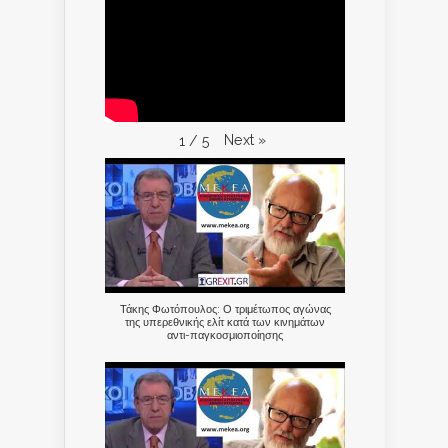
Next
»
1
/
5
Τάκης Φωτόπουλος: Ο τριμέτωπος αγώνας
της υπερεθνικής ελίτ κατά των κινημάτων
αντι-παγκοσμιοποίησης