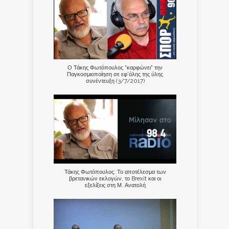
Ο Τάκης Φωτόπουλος "καρφώνει" την
Παγκοσμιοποίηση σε εφ'όλης της ύλης
συνέντευξη (3/7/2017)
Τάκης Φωτόπουλος: Το αποτέλεσμα των
βρετανικών εκλογών, το Brexit και οι
εξελίξεις στη Μ. Ανατολή