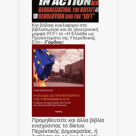
Και βέβαια κυκλοφορεί στα
βιβλιοπωλεία και σε ηλεκτρονική
μορφή (PDF) το «Η Ελλάδα ως
Προτεκτοράτο της Υπερεθνικής
Ελίτ» (
Γόρδιος
)
Προμηθευτείτε και άλλα βιβλία
ενισχύοντας το δίκτυο
Περιεκτικής Δημοκρατίας, ή