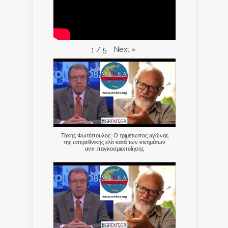
Next
»
1
/
5
Τάκης Φωτόπουλος: Ο τριμέτωπος αγώνας
της υπερεθνικής ελίτ κατά των κινημάτων
αντι-παγκοσμιοποίησης