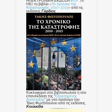
ΗΛΕΚΤΡΟΝΙΚΗ ΕΚΔΟΣΗ (
PDF
76
MB) το βιβλίο «
Το Χρονικό της
Καταστροφής: 2010-2015
» από τις
εκδόσεις
Γόρδιος
Κυκλοφορεί στα βιβλιοπωλεία η νέα
επανέκδοση της "
Εξαρτημένης
Ανάπτυξης
" με νέο πρόλογο του
Τάκη Φωτόπουλου από τις εκδόσεις
Κουκκίδα
.