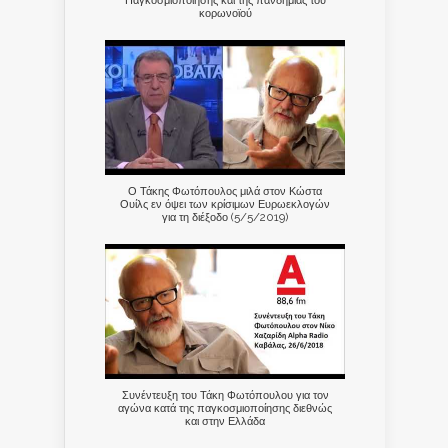
κορωνοϊού
Ο Τάκης Φωτόπουλος μιλά στον Κώστα
Ουίλς εν όψει των κρίσιμων Ευρωεκλογών
για τη διέξοδο (5/5/2019)
Συνέντευξη του Τάκη Φωτόπουλου για τον
αγώνα κατά της παγκοσμιοποίησης διεθνώς
και στην Ελλάδα