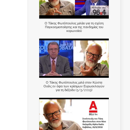
Ο Τάκης Φωτόπουλος μιλάει για τη σχέση
Παγκοσμιοποίησης και της πανδημίας του
κορωνοϊού
Ο Τάκης Φωτόπουλος μιλά στον Κώστα
Ουίλς εν όψει των κρίσιμων Ευρωεκλογών
για τη διέξοδο (5/5/2019)