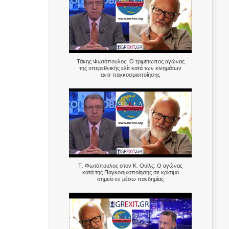
Τάκης Φωτόπουλος: Ο τριμέτωπος αγώνας
της υπερεθνικής ελίτ κατά των κινημάτων
αντι-παγκοσμιοποίησης
Τ. Φωτόπουλος στον Κ. Ουίλς: Ο αγώνας
κατά της Παγκοσμιοποίησης σε κρίσιμο
σημείο εν μέσω πανδημίας