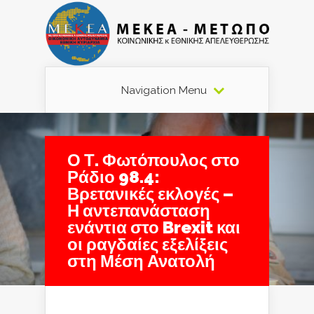
Navigation Menu
Ο Τ. Φωτόπουλος στο
Ράδιο 98.4:
Βρετανικές εκλογές –
Η αντεπανάσταση
ενάντια στο Brexit και
οι ραγδαίες εξελίξεις
στη Μέση Ανατολή