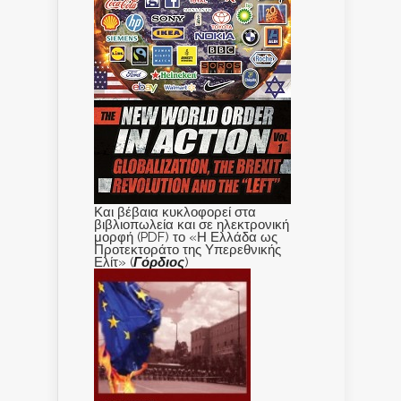
Και βέβαια κυκλοφορεί στα
βιβλιοπωλεία και σε ηλεκτρονική
μορφή (PDF) το «Η Ελλάδα ως
Προτεκτοράτο της Υπερεθνικής
Ελίτ» (
Γόρδιος
)