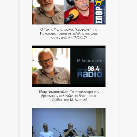
Ο Τάκης Φωτόπουλος "καρφώνει" την
Παγκοσμιοποίηση σε εφ'όλης της ύλης
συνέντευξη (3/7/2017)
Τάκης Φωτόπουλος: Το αποτέλεσμα των
βρετανικών εκλογών, το Brexit και οι
εξελίξεις στη Μ. Ανατολή