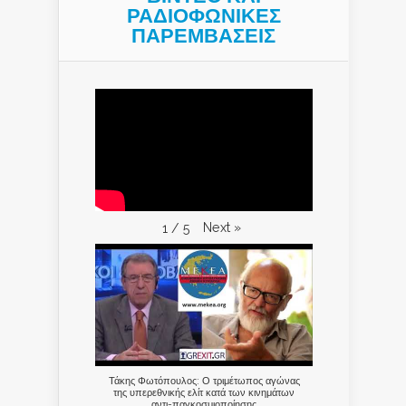
ΡΑΔΙΟΦΩΝΙΚΕΣ
ΠΑΡΕΜΒΑΣΕΙΣ
Next
»
1
/
5
Τάκης Φωτόπουλος: Ο τριμέτωπος αγώνας
της υπερεθνικής ελίτ κατά των κινημάτων
αντι-παγκοσμιοποίησης