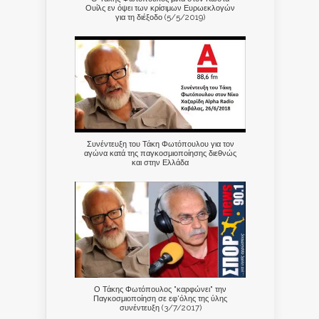
Ουίλς εν όψει των κρίσιμων Ευρωεκλογών
για τη διέξοδο (5/5/2019)
Συνέντευξη του Τάκη Φωτόπουλου για τον
αγώνα κατά της παγκοσμιοποίησης διεθνώς
και στην Ελλάδα
Ο Τάκης Φωτόπουλος "καρφώνει" την
Παγκοσμιοποίηση σε εφ'όλης της ύλης
συνέντευξη (3/7/2017)