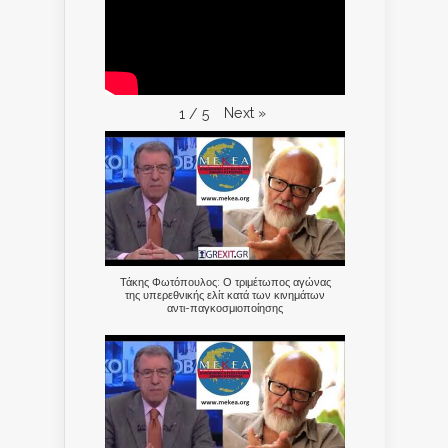
Next
»
1
/
5
Τάκης Φωτόπουλος: Ο τριμέτωπος αγώνας
της υπερεθνικής ελίτ κατά των κινημάτων
αντι-παγκοσμιοποίησης