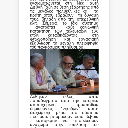
ενσωματώνεται στη Νεα αυτή
Διεθνή Τάξη σε θέση εξάρτησης από
τις μεγάλες πολυεθνικές και τα
κράτη όπου εδράζουν τη δύναμη
τους, δηλαδή από την υπερεθνική
ελίτ. Σήμερα, το ίδιο σύστημα
ανατρέπει κάθε κοινωνική
κατάκτηση των τελευταίων 100
ετών, καταδικάζοντας στη
φτωχοποίηση και εργασιακή
εξαθλίωση τη μεγάλη πλειοψηφία
τού παγκόσμιου πληθυσμού .
Δόθηκαν, τέλος, απτά
παραδείγματα από την ιστορικά
αποτυχημένη προσπάθεια
δημιουργίας “νησίδων” αυτο-
διαχείρισης μέσα στο σύστημα
που ούτε μπορούσαν ούτε βεβαία
κατάφεραν να αποτελέσουν
ανάχωμα στην επέλαση του