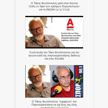
Ο Τάκης Φωτόπουλος μιλά στον Κώστα
Ουίλς εν όψει των κρίσιμων Ευρωεκλογών
για τη διέξοδο (5/5/2019)
Συνέντευξη του Τάκη Φωτόπουλου για τον
αγώνα κατά της παγκοσμιοποίησης διεθνώς
και στην Ελλάδα
Ο Τάκης Φωτόπουλος "καρφώνει" την
Παγκοσμιοποίηση σε εφ'όλης της ύλης
συνέντευξη (3/7/2017)