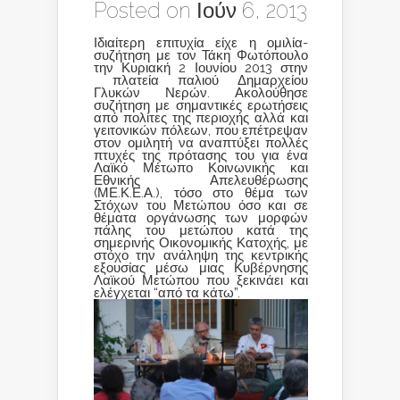
Posted on Ιούν 6, 2013
Ιδιαίτερη επιτυχία είχε η ομιλία-
συζήτηση με τον Τάκη Φωτόπουλο
την Κυριακή 2 Ιουνίου 2013 στην
πλατεία παλιού Δημαρχείου
Γλυκών Νερών. Ακολούθησε
συζήτηση με σημαντικές ερωτήσεις
από πολίτες της περιοχής αλλά και
γειτονικών πόλεων, που επέτρεψαν
στον ομιλητή να αναπτύξει πολλές
πτυχές της πρότασης του για ένα
Λαϊκό Μέτωπο Κοινωνικής και
Εθνικής Απελευθέρωσης
(ΜΕ.Κ.Ε.Α.), τόσο στο θέμα των
Στόχων του Μετώπου όσο και σε
θέματα οργάνωσης των μορφών
πάλης του μετώπου κατά της
σημερινής Οικονομικής Κατοχής, με
στόχο την ανάληψη της κεντρικής
εξουσίας μέσω μιας Κυβέρνησης
Λαϊκού Μετώπου που ξεκινάει και
ελέγχεται “από τα κάτω”.