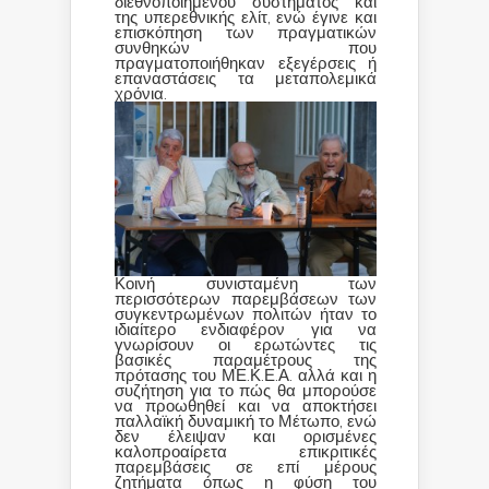
διεθνοποιημένου συστήματος και
της υπερεθνικής ελίτ, ενώ έγινε και
επισκόπηση των πραγματικών
συνθηκών που
πραγματοποιήθηκαν εξεγέρσεις ή
επαναστάσεις τα μεταπολεμικά
χρόνια.
Κοινή συνισταμένη των
περισσότερων παρεμβάσεων των
συγκεντρωμένων πολιτών ήταν το
ιδιαίτερο ενδιαφέρον για να
γνωρίσουν οι ερωτώντες τις
βασικές παραμέτρους της
πρότασης του ΜΕ.Κ.Ε.Α. αλλά και η
συζήτηση για το πώς θα μπορούσε
να προωθηθεί και να αποκτήσει
παλλαϊκή δυναμική το Μέτωπο, ενώ
δεν έλειψαν και ορισμένες
καλοπροαίρετα επικριτικές
παρεμβάσεις σε επί μέρους
ζητήματα όπως η φύση του