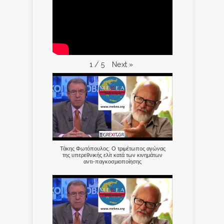
Next
»
1
/
5
Τάκης Φωτόπουλος: Ο τριμέτωπος αγώνας
της υπερεθνικής ελίτ κατά των κινημάτων
αντι-παγκοσμιοποίησης