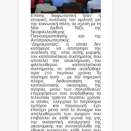
Επίσης διαφωτιστική ήταν η
ιστορική ανάλυση του ομιλητή για
την κοινωνική πάλη, σε σχέση με τη
Νέα Διεθνή Τάξη της
Νεοφιλελεύθερης
Παγκοσμιοποίησης και της
Αντιπροσωπευτικής
“Δημοκρατίας”, η οποία δεν
κατάφερε να αποτρέψει την
ανάδυση της νέας αυτής μορφής
του καπιταλιστικού συστήματος που
αποτελεί την ολοκλήρωση του
φιλελεύθερου καπιταλιστικού
συστήματος το οποίο αναδύθηκε
πριν 200 περίπου χρόνια. Το
σύστημα αυτό, με την σημερινή
πλήρη διεθνοποίηση της
καπιταλιτσικής οικονομίας της
αγοράς, μέσω των πολυεθνικών
επιχειρήσεων που αναδύθηκαν τα
τελευταία τριάντα περίπου χρόνια,
οι οποίες ελέγχουν το παγκόσμιο
εμπόριο και παραγωγή, έχει
επιτύχει μέσα από το άνοιγμα και
απελευθέρωση των αγορών που
επιβάλλει σε κάθε γωνιά της γης
την ουσιαστική κατάργηση της
οικονομικής και συνακόλουθα της
εθνικής κυριαρχίας κάθε λαού που