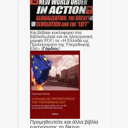
Και βέβαια κυκλοφορεί στα
βιβλιοπωλεία και σε ηλεκτρονική
μορφή (PDF) το «Η Ελλάδα ως
Προτεκτοράτο της Υπερεθνικής
Ελίτ» (
Γόρδιος
)
Προμηθευτείτε και άλλα βιβλία
ενισχύοντας το δίκτυο