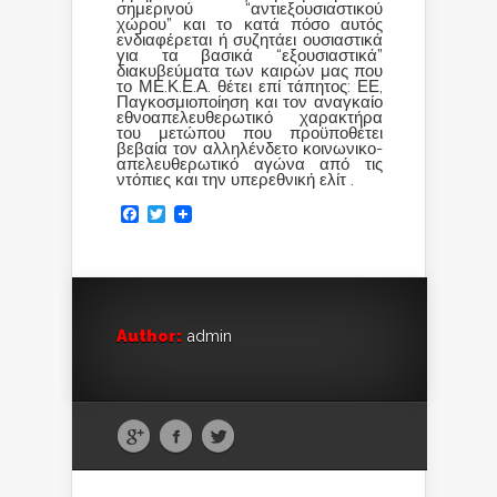
σημερινού “αντιεξουσιαστικού
χώρου” και το κατά πόσο αυτός
ενδιαφέρεται ή συζητάει ουσιαστικά
για τα βασικά “εξουσιαστικά”
διακυβεύματα των καιρών μας που
το ΜΕ.Κ.Ε.Α. θέτει επί τάπητος: ΕΕ,
Παγκοσμιοποίηση και τον αναγκαίο
εθνοαπελευθερωτικό χαρακτήρα
του μετώπου που προϋποθέτει
βεβαία τον αλληλένδετο κοινωνικο-
απελευθερωτικό αγώνα από τις
ντόπιες και την υπερεθνική ελίτ .
Facebook
Twitter
Author:
admin