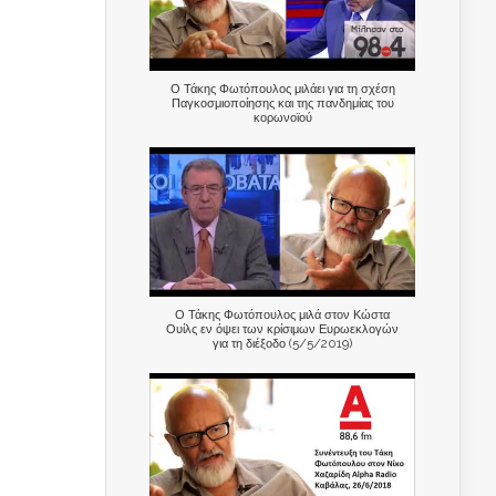
Ο Τάκης Φωτόπουλος μιλάει για τη σχέση
Παγκοσμιοποίησης και της πανδημίας του
κορωνοϊού
Ο Τάκης Φωτόπουλος μιλά στον Κώστα
Ουίλς εν όψει των κρίσιμων Ευρωεκλογών
για τη διέξοδο (5/5/2019)