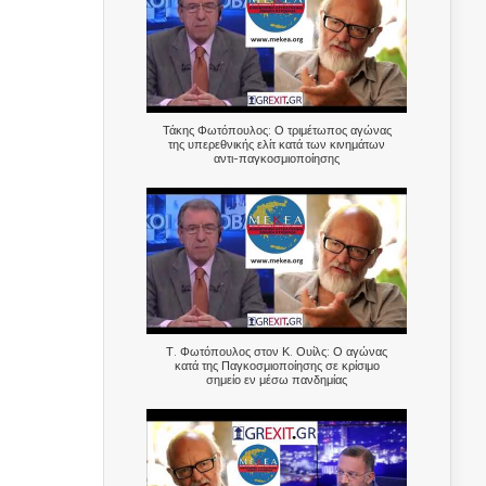
Τάκης Φωτόπουλος: Ο τριμέτωπος αγώνας
της υπερεθνικής ελίτ κατά των κινημάτων
αντι-παγκοσμιοποίησης
Τ. Φωτόπουλος στον Κ. Ουίλς: Ο αγώνας
κατά της Παγκοσμιοποίησης σε κρίσιμο
σημείο εν μέσω πανδημίας