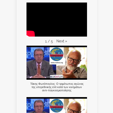
Next
»
1
/
5
Τάκης Φωτόπουλος: Ο τριμέτωπος αγώνας
της υπερεθνικής ελίτ κατά των κινημάτων
αντι-παγκοσμιοποίησης