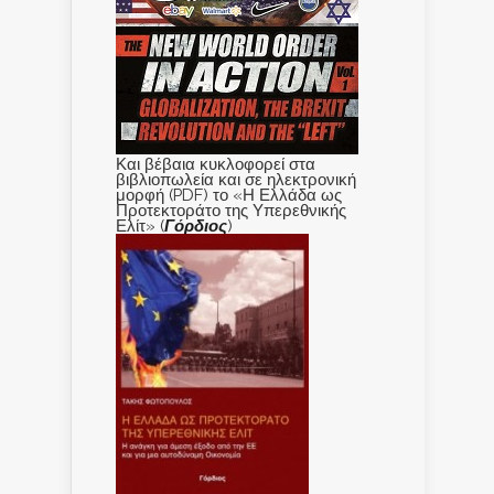
Και βέβαια κυκλοφορεί στα
βιβλιοπωλεία και σε ηλεκτρονική
μορφή (PDF) το «Η Ελλάδα ως
Προτεκτοράτο της Υπερεθνικής
Ελίτ» (
Γόρδιος
)