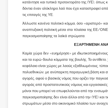
κατάντησε και τυπικά προτεκτοράτο της (ΥΕ), όπως κ
δόντια έναν ολόκληρο λαό που έχει καταστραφεί απ
τις επιταγές της ΥΕ.
Άλλωστε κανένα πολιτικό κόμμα, όσο «αριστερό» και
αναπτυξιακή πολιτική μέσα στα πλαίσια της ΕΕ/ΟΝΕ
παγκοσμιοποίησης τα λαϊκά στρώματα.
ΕΞΑΡΤΗΜΕΝΗ ΑΝΑ
Καμία χώρα δεν «ευημέρησε» με ιδιωτικοποιημένους
και τα ευρώ-δουλα κόμματα της βουλής. Το αντίθετο,
κεφάλαιο είναι χώρες με λαούς εξαθλιωμένους, τύπο
πολυεθνικών, με ανύπαρκτη παραγωγική βάση και α
αγορές, αφού ο βασικός νόμος που ορίζει την παγκοσμ
αγοράς από προστατευτικούς νόμους και εργασιακές δ
μόνοι που μπορεί να επωφελούνται από την ενσωμά
παγκοσμιοποίησης δεν είναι άλλοι από την (ΥΕ) και
στρωμάτων μέσα στο οικονομικό πλαίσιο των ανοιχτ