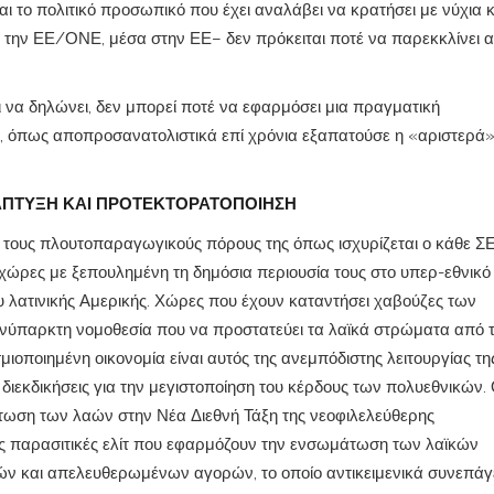
αι το πολιτικό προσωπικό που έχει αναλάβει να κρατήσει με νύχια κ
ό την ΕΕ/ΟΝΕ, μέσα στην ΕΕ– δεν πρόκειται ποτέ να παρεκκλίνει 
 να δηλώνει, δεν μπορεί ποτέ να εφαρμόσει μια πραγματική
, όπως αποπροσανατολιστικά επί χρόνια εξαπατούσε η «αριστερά»
ΠΤΥΞΗ ΚΑΙ ΠΡΟΤΕΚΤΟΡΑΤΟΠΟΙΗΣΗ
 τους πλουτοπαραγωγικούς πόρους της όπως ισχυρίζεται ο κάθε Σ
 χώρες με ξεπουλημένη τη δημόσια περιουσία τους στο υπερ-εθνικό
υ λατινικής Αμερικής. Χώρες που έχουν καταντήσει χαβούζες των
νύπαρκτη νομοθεσία που να προστατεύει τα λαϊκά στρώματα από τ
ιοποιημένη οικονομία είναι αυτός της ανεμπόδιστης λειτουργίας τη
ιεκδικήσεις για την μεγιστοποίηση του κέρδους των πολυεθνικών. 
τωση των λαών στην Νέα Διεθνή Τάξη της νεοφιλελεύθερης
 τις παρασιτικές ελίτ που εφαρμόζουν την ενσωμάτωση των λαϊκών
ών και απελευθερωμένων αγορών, το οποίο αντικειμενικά συνεπάγ