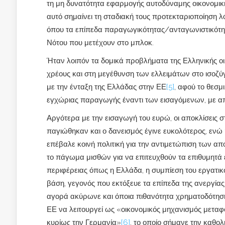
τη μη δυνατότητα εφαρμογής αυτοδύναμης οικονομικής
αυτό σημαίνει τη σταδιακή τους προτεκταριοποίηση 
όπου τα επίπεδα παραγωγικότητας/ανταγωνιστικότη
Νότου που μετέχουν στο μπλοκ.
Ήταν λοιπόν τα δομικά προβλήματα της Ελληνικής ο
χρέους και στη μεγέθυνση των ελλειμάτων στο ισοζύ
με την ένταξη της Ελλάδας στην ΕΕ
[5]
, αφού το θεσμ
εγχώριας παραγωγής έναντι των εισαγόμενων, με α
Αργότερα με την εισαγωγή του ευρώ, οι αποκλίσεις
παγιώθηκαν και ο δανεισμός έγινε ευκολότερος, ε
επέβαλε κοινή πολιτική για την αντιμετώπιση των απ
το πάγωμα μισθών για να επιτευχθούν τα επιθυμητά
περιφέρειας όπως η Ελλάδα, η συμπίεση του εργατι
βάση, γεγονός που εκτόξευε τα επίπεδα της ανεργία
αγορά ακύρωνε και όποια πιθανότητα χρηματοδότησ
ΕΕ να λειτουργεί ως «οικονομικός μηχανισμός μεταφ
κυρίως την Γερμανία»
[6]
, το οποίο σήμανε την καθο