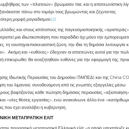
ολυμβήθρας των «πλατειών» βρώμισαν πια, και η απατεωνίστικη λί
 ξανάκατσε πάνω στο τομάρι τους βρωμώντας και ζέχνοντας
ιρότερη μορφή ραγιαδισμού.
[2]
υλλάδες και στους ιστότοπους της παγκοσμιοποιητικής «αριστεράς»,
οτραπεί μια ιδιωτικοποίηση που παραδίδει όχι μόνο την εμπορευματ
ρες, τη ναυπηγοεπισκευαστική ζώνη, την ίδια τη δημόσια λειτουργία κ
ο». Ακόμη και «ευθύνες» έδειχναν οι απατεώνες αυτοί για την πώ
υτή επικυρωθεί, θα αναζητηθούν ευθύνες για την εφαρμογή της, προ
ησης Ιδιωτικής Περιουσίας του Δημοσίου (ΤΑΙΠΕΔ) και της China 
η του λιμανιού, συνοδευόμενη από τις γνωστές εξαγγελίες μέσω
φρους βαφτίζοντας κάθε πώληση δημόσιας περιουσίας «αξιοποίηση»
και «νέες θέσεις εργασίας», ενώ ανακοίνωνε άλλο ένα «κατόρθω
ας που έχει αναλάβει η κυβέρνηση.
ΝΙΚΗ ΜΕΤΑΠΡΑΤΙΚΗ ΕΛΙΤ
την παρασιτική μεταπρατική Ελληνική ελίτ –η οποία υποστήριζε κ