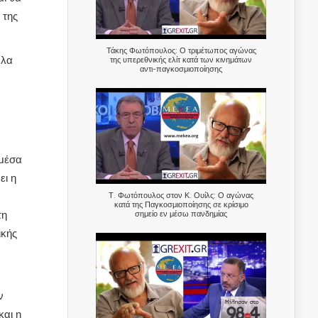
 της
Τάκης Φωτόπουλος: Ο τριμέτωπος αγώνας
ρλα
της υπερεθνικής ελίτ κατά των κινημάτων
αντι-παγκοσμιοποίησης
 μέσα
ει η
Τ. Φωτόπουλος στον Κ. Ουίλς: Ο αγώνας
κατά της Παγκοσμιοποίησης σε κρίσιμο
σημείο εν μέσω πανδημίας
τη
ικής
ν
και η