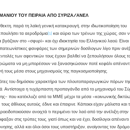
ΜΑΝΙΟΥ ΤΟΥ ΠΕΙΡΑΙΑ ΑΠΟ ΣΥΡΙΖΑ/ΑΝΕΛ
κτη, παρά τη λαϊκή γενική κατακραυγή, στην ιδιωτικοποίηση του
ξεπουλήσει τα αεροδρόμια
[1]
και αύριο των τρένων της χώρας, σαν 
βγάζουν στο «σφυρί» και όχι ιδιοκτησία του Ελληνικού λαού. Είναι
απατεωνίστικες φανφάρες των σημερινών δοσίλογων λίγο πριν ανέ
ς εντολές των αφεντικών τους έχουν βαλθεί να ξεπουλήσουν όλους τ
ά στρώματα να μη μπορέσουν να ξανασηκώσουν ποτέ κεφάλι απέναντ
νή τους μέσα στους μηχανισμούς της παγκοσμιοποίησης.
στάτες του δημόσιου χαρακτήρα των πλουτοπαραγωγικών πόρων τη
ιά. Αντίστοιχα η τυχάρπαστη προπαγάνδα από το μηχανισμό του Σύ
σης– που κατέκλυζε από τα ΜΜΕ μέχρι τα μέσα «κοινωνικής δικτύ
ους άθλιους αυτούς, έδινε και έπαιρνε. Κάποιοι είχαν μάλιστα και 
οειδοποιούσαν ανοιχτά τι περιμένει τον λαό από την ανέλιξη στην
αξαν στις τρύπες τους, γιατί όπως και να έχει, δοσίλογοι απέναντι
ρνησης, αλλά και όλοι όσοι τους υποστήριξαν, ανοίγοντας τον δρόμο