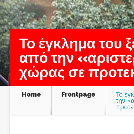
Το έγκλημα του 
από την «αριστε
χώρας σε προτε
Home
Frontpage
Το έγ
την «
προτε