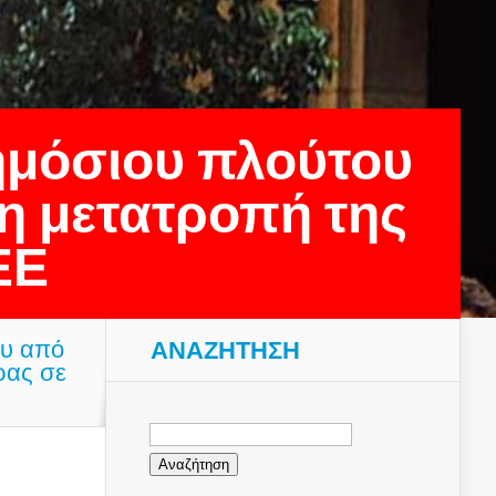
ημόσιου πλούτου
η μετατροπή της
ΕΕ
ου από
ΑΝΑΖΉΤΗΣΗ
ρας σε
Αναζήτηση
για: