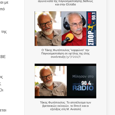
αγώνα κατά της παγκοσμιοποίησης διεθνώς
αι με
και στην Ελλάδα
από
 της
Ο Τάκης Φωτόπουλος "καρφώνει" την
Παγκοσμιοποίηση σε εφ'όλης της ύλης
ΕΒΕ
συνέντευξη (3/7/2017)
ις
ς
Οι
Τάκης Φωτόπουλος: Το αποτέλεσμα των
βρετανικών εκλογών, το Brexit και οι
εξελίξεις στη Μ. Ανατολή
εται