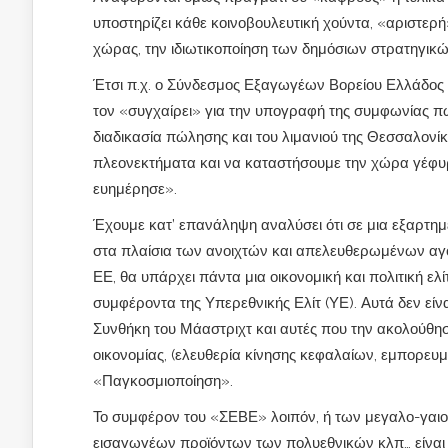
υποστηρίζει κάθε κοινοβουλευτική χούντα, «αριστερή
χώρας, την ιδιωτικοποίηση των δημόσιων στρατηγικ
Έτσι π.χ. ο Σύνδεσμος Εξαγωγέων Βορείου Ελλάδος 
τον «συγχαίρει» για την υπογραφή της συμφωνίας π
διαδικασία πώλησης και του λιμανιού της Θεσσαλονί
πλεονεκτήματα και να καταστήσουμε την χώρα γέφυρ
ευημέρησε».
Έχουμε κατ’ επανάληψη αναλύσει ότι σε μια εξαρτη
στα πλαίσια των ανοιχτών και απελευθερωμένων αγ
ΕΕ, θα υπάρχει πάντα μια οικονομική και πολιτική ελ
συμφέροντα της Υπερεθνικής Ελίτ (ΥΕ). Αυτά δεν εί
Συνθήκη του Μάαστριχτ και αυτές που την ακολούθησ
οικονομίας, (ελευθερία κίνησης κεφαλαίων, εμπορευ
«Παγκοσμιοποίηση».
Το συμφέρον του «ΣΕΒΕ» λοιπόν, ή των μεγαλο-γαι
εισαγωγέων προϊόντων των πολυεθνικών κλπ… είναι ν