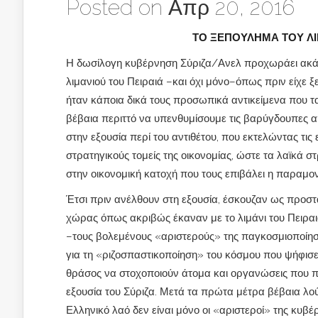
Posted on Απρ 20, 2016
ΤΟ ΞΕΠΟΥΛΗΜΑ ΤΟΥ ΛΙ
Η δωσίλογη κυβέρνηση Σύριζα/Ανελ προχωράει ακάθε
λιμανιού του Πειραιά –και όχι μόνο–όπως πριν είχε 
ήταν κάποια δικά τους προσωπικά αντικείμενα που τα 
βέβαια περιττό να υπενθυμίσουμε τις βαρύγδουπες 
στην εξουσία περί του αντιθέτου, που εκτελώντας τι
στρατηγικούς τομείς της οικονομίας, ώστε τα λαϊκ
στην οικονομική κατοχή που τους επιβάλει η παραμο
Έτσι πριν ανέλθουν στη εξουσία, έσκουζαν ως προ
χώρας όπως ακριβώς έκαναν με το λιμάνι του Πειρα
–τους βολεμένους «αριστερούς» της παγκοσμιοποίη
για τη «ριζοσπαστικοποίηση» του κόσμου που ψήφισε τ
θράσος να στοχοποιούν άτομα και οργανώσεις που πρ
εξουσία του Σύριζα. Μετά τα πρώτα μέτρα βέβαια λούφ
Ελληνικό λαό δεν είναι μόνο οι «αριστεροί» της κυβέ