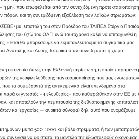
» ή μη-, που επωφελείται από την συνεχιζόμενη προτεκταριοποίηση
ών πόρων και τη συνεχιζόμενη εξαθλίωση των λαϊκών στρωμάτων;
(ΣΕΒΕ) με επιστολή του στον Πρόεδρο του ΤΑΙΠΕΔ Στέργιο Πιτσιό
ώλησης του 67% του ΟΛΠ, ενώ ταυτόχρονα καλεί να επιταχυνθεί η
κης: «Έτσι θα μπορέσουμε να εκμεταλλευτούμε τα συγκριτικά μας
α Ανατολής και Δύσης. Ιστορικά όταν συνέβη αυτό, η χώρα
μένη οικονομία όπως στην Ελληνική περίπτωση, η οποία παραμένει
ορών της νεοφιλελεύθερης παγκοσμιοποίησης που μας ενσωματών
ίτ που τα συμφέροντά της αντικειμενικά είναι επενδυμένα στα
ναι παρά οι γνωστές «4 ελευθερίες» που καθιερώθηκαν στην ΕΕ με 
αν, και αποτελούν την πεμπτουσία της διεθνοποιημένης καπιταλιστ
μάτων και εργασίας — ανοικτά σύνορα) δηλ. αυτό που ονομάζουμε
οκτημόνων με τα 500, 1000 και βάλε στρέμματα, ή των μεταπρατώ
α συνεχίσει να υφίσταται το μοντέλο της εξωστρεφούς οικονομίας 