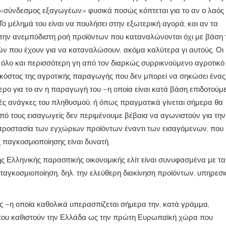
 «σύνδεσμος εξαγωγέων» φυσικά ποσώς κόπτεται για το αν ο λαός
 μέλημά του είναι να πουλήσει στην εξωτερική αγορά, και αν τα
α την ανεμπόδιστη ροή προϊόντων που καταναλώνονται όχι με βάση τ
 που έχουν για να καταναλώσουν, ακόμα καλύτερα γι αυτούς. Οι
όλο και περισσότερη γη από τον διαρκώς συρρικνούμενο αγροτικό
 κόστος της αγροτικής παραγωγής που δεν μπορεί να σηκώσει ένας
ερο για το αν η παραγωγή του –η οποία είναι κατά βάση επιδοτούμ
ικές ανάγκες του πληθυσμού, ή όπως πραγματικά γίνεται σήμερα θα
 από τους εισαγωγείς δεν περιμένουμε βέβαια να αγωνιστούν για την
προστασία των εγχώριων προϊόντων έναντι των εισαγόμενων, που
 παγκοσμιοποίησης είναι δυνατή.
 Ελληνικής παρασιτικής οικονομικής ελίτ είναι συνυφασμένα με τα
παγκοσμιοποίηση, δηλ. την ελεύθερη διακίνηση προϊόντων, υπηρεσι
δας –η οποία καθολικά υπερασπίζεται σήμερα την, κατά γράμμα,
ου καθιστούν την Ελλάδα ως την πρώτη Ευρωπαϊκή χώρα που