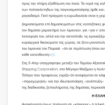
προς την πλήρη εξαθλίωση του λαού. Τα νερά της κ
των πολιτικάντηδων της παγκοσμιοποίησης ήρθε και
ραγιαδισμό. Γιατί πράγματι η ευρωδουλεία είναι η χε
Δημοσιεύματα επί δημοσιευμάτων στις νεοταξίτικες φ
τον δημόσιο χαρακτήρα των λιμανιών, για «για ν’ απ
λειτουργία του, αλλά και την ακτοπλοΐα, τις κρουαζιέ
κυριαρχικά δικαιώματα της χώρας, σε ξένο μονοπώλι
του λιμανιού του Πειραιά: «ότι σε περίπτωση όπου α
κάθε κατεύθυνση»
[3]
.
Στις 8-Απρ υπογράφτηκε μεταξύ του Ταμείου Αξιοποί
Shipping Corporation, στο Μέγαρο Μαξίμου η πώλησ
Τσίπρα που προφανώς νομίζει ότι αναφέρεται σε κά
«παραχώρηση» και την ιδιωτικοποίηση, «ανάπτυξη» 
της διαδικασίας ξεπουλήματος της δημόσιας περιουσί
Η ΕΛΛΗ
Αναφέρονται όμως πράγματι σε «κάφρους» ή τελικά σ