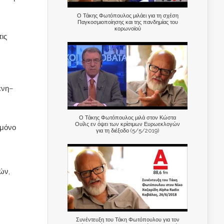
Ο Τάκης Φωτόπουλος μιλάει για τη σχέση
Παγκοσμιοποίησης και της πανδημίας του
κορωνοϊού
ις
ενη–
Ο Τάκης Φωτόπουλος μιλά στον Κώστα
Ουίλς εν όψει των κρίσιμων Ευρωεκλογών
 μόνο
για τη διέξοδο (5/5/2019)
ών,
Συνέντευξη του Τάκη Φωτόπουλου για τον