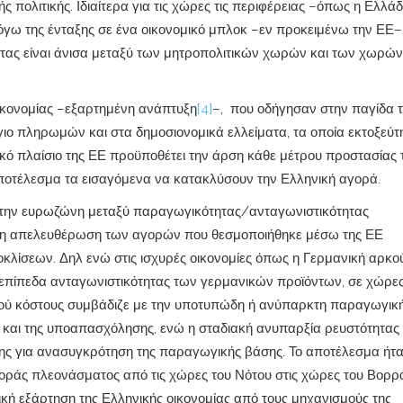
 πολιτικής. Ιδιαίτερα για τις χώρες τις περιφέρειας –όπως η Ελλά
λόγω της ένταξης σε ένα οικονομικό μπλοκ –εν προκειμένω την ΕΕ–
τας είναι άνισα μεταξύ των μητροπολιτικών χωρών και των χωρών
ικονομίας –εξαρτημένη ανάπτυξη
[4]
–, που οδήγησαν στην παγίδα 
γιο πληρωμών και στα δημοσιονομικά ελλείματα, τα οποία εκτοξεύ
ικό πλαίσιο της ΕΕ προϋποθέτει την άρση κάθε μέτρου προστασίας 
ποτέλεσμα τα εισαγόμενα να κατακλύσουν την Ελληνική αγορά.
 στην ευρωζώνη μεταξύ παραγωγικότητας/ανταγωνιστικότητας
νώ η απελευθέρωση των αγορών που θεσμοποιήθηκε μέσω της ΕΕ
οκλίσεων. Δηλ ενώ στις ισχυρές οικονομίες όπως η Γερμανική αρκο
 επίπεδα ανταγωνιστικότητας των γερμανικών προϊόντων, σε χώρες
κού κόστους συμβάδιζε με την υποτυπώδη ή ανύπαρκτη παραγωγικ
ς και της υποαπασχόλησης, ενώ η σταδιακή ανυπαρξία ρευστότητας
ης για ανασυγκρότηση της παραγωγικής βάσης. Το αποτέλεσμα ήτα
οράς πλεονάσματος από τις χώρες του Νότου στις χώρες του Βορρ
λική εξάρτηση της Ελληνικής οικονομίας από τους μηχανισμούς της