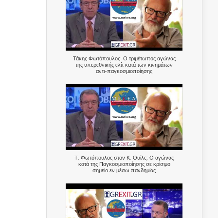
Τάκης Φωτόπουλος: Ο τριμέτωπος αγώνας
της υπερεθνικής ελίτ κατά των κινημάτων
αντι-παγκοσμιοποίησης
Τ. Φωτόπουλος στον Κ. Ουίλς: Ο αγώνας
κατά της Παγκοσμιοποίησης σε κρίσιμο
σημείο εν μέσω πανδημίας