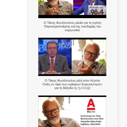
Ο Τάκης Φωτόπουλος μιλάει για τη σχέση
Παγκοσμιοποίησης και της πανδημίας του
κορωνοϊού
Ο Τάκης Φωτόπουλος μιλά στον Κώστα
Ουίλς εν όψει των κρίσιμων Ευρωεκλογών
για τη διέξοδο (5/5/2019)